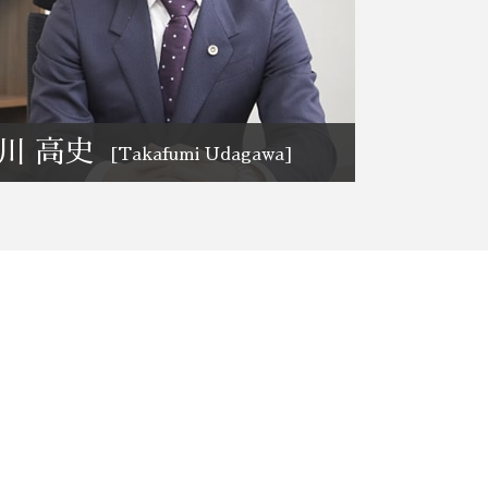
リーガルチェック 弁護士相談 埼玉県
事業承継 弁護士相談 さいたま市
川 高史
[Takafumi Udagawa]