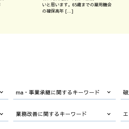
書
いと思います。65歳までの雇用機会
の確保高年 […]
ma・事業承継に関するキーワード
破
企業 買収方法
業務改善に関するキーワード
エ
m&a 事業譲渡
m&a 費用