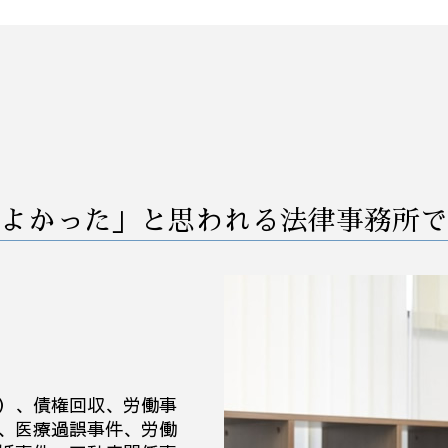
m&a 法律
中小企業 業務改善
事業譲渡 手続き
業務環境 改善
事業承継 中小企業
効率 改善
m&a 流れ
業務 削減
合併 m&a
自動化 業務改善
コンサル m&a
業務改善 失敗
秘密保持契約書 nda
早期経営改善計画 契約書
m&a デメリット
早期経営改善計画 金融機関
事業承継 メリット デメリット
早期 経営 改善計画
よかった」と思われる法律事務所で
m&a メリット デメリット
コンサル 経営改善
m&a 会社法
業務改善 問題 課題
中小企業 買収
営業事務 業務改善
中小企業 跡継ぎ
業務 プロセス 改善
会社 買収 金額
業務フロー 改善
企業 合併 買収
業務改善 生産性 向上
買収 会社
業務改善 プロジェクト 進め方
デューデリジェンス m&a
コスト削減 業務改善
）、債権回収、労働事
、医療過誤事件、労働