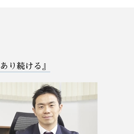
社長 自己破産
M&A 弁護士相談 大宮区
自己破産費用 払えない
訴訟 紛争 弁護士相談 群馬県
法人破産 デメリット
訴訟 紛争 弁護士相談 茨城県
債務者 破産
破産 弁護士相談 茨城県
破産 保証人
予防法務 弁護士相談 栃木県
破産後の生活
訴訟 紛争 弁護士相談 大宮区
任意整理 クレジットカード
破産 弁護士相談 栃木県
破産 会社
業務改善 弁護士相談 埼玉県
破産 個人事業主
予防法務 弁護士相談 埼玉県
あり続ける』
借金 債務整理 悩み 相談
破産 弁護士相談 大宮区
借金 債務整理 事務所
業務改善 弁護士相談 さいたま市
企業 破産
破産 弁護士相談 さいたま市
破産 債務
業務改善 弁護士相談 栃木県
任意整理 住宅ローン
予防法務 弁護士相談 茨城県
破産法 自己破産
リーガルチェック 弁護士相談 群馬県
任意整理 支払い 遅れ
リーガルチェック 弁護士相談 茨城県
債務整理 官報 期間
事業承継 弁護士相談 群馬県
訴訟 紛争 弁護士相談 埼玉県