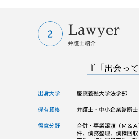
弁護士 契約
解雇 通告 期間
中小企業 法務
不良債権 回収
企業法務 臨床法務
懲戒解雇 処分
顧問弁護士 契約書
解雇 取り消し
Lawyer
高年齢者雇用安定法 2025年
債権回収 会社 取立て
退職 人事 相談
法律事務所 債権回収
弁護士紹介
職場 ハラスメント
人事 解雇
就業規則 変更
企業 紛争
売掛金 時効
法人 訴訟
『「出会って
採用 コンプライアンス
労働審判 とは
退職 事前
退職 法律
弁護士 顧問契約 メリット
労働審判 申し立て
出身大学
慶應義塾大学法学部
顧問弁護士 メリット
会社 解雇 通告
セクハラ 処分
会社 嫌がらせ
企業法務 顧問弁護士
セクハラ 相談
保有資格
弁護士・中小企業診断士
パワハラ 加害者 退職勧奨
会社 解雇 条件
売掛金 回収
懲戒解雇 裁判
得意分野
合併・事業譲渡（Ｍ＆Ａ
労働審判 訴訟
件、債務整理、債権回収