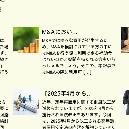
識
M&Aにおい...
は、
M&Aでは様々な費用が発生するた
た場
め、M&Aを検討されている方の中に
ず、
はM&Aを行う際に利用できる補助金
続き
はないのかと疑問を持たれる方もいら
」
っしゃるでしょう。そこで、本記事で
行う
はM&Aの際に利用可 […]
【2025年4月から...
とな
近年、定年再雇用に関する制度改正が
要に
進められていますが、2025年4月から
回避
施行される法改正もあります。今回
検討
は、2025年4月から改正される高年齢
回
者雇用安定法の内容を解説していきた