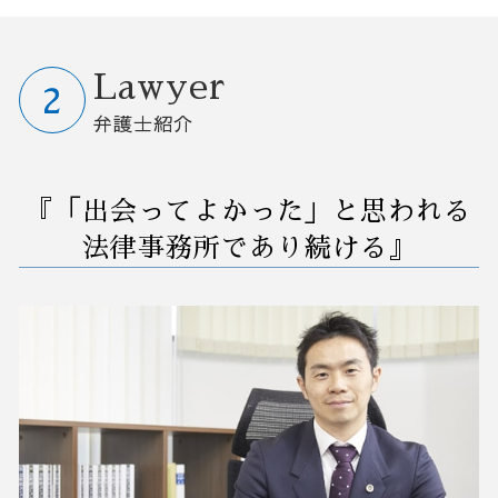
契約書 作成
m&a デメリット
破産後の生活
商標 訴訟
業務改善 失敗
予防法務 弁護士相談 さいたま市
カスタマーハラスメント とは
m&a 流れ
債務者 破産
懲戒解雇 処分
業務改善 プロジェクト 進め方
訴訟 紛争 弁護士相談 大宮区
退職 規則
合併 m&a
自己破産 退職金
人事 解雇
効率 改善
債務整理 弁護士相談 大宮区
Lawyer
就業規則 不利益変更
会社 買収 金額
破産 会社
企業間 訴訟
業務フロー 改善
破産 弁護士相談 埼玉県
弁護士紹介
企業 合併 買収
社長 自己破産
企業 紛争
自動化 業務改善
業務改善 弁護士相談 さいたま市
m&a とは
借金 債務整理 事務所
セクハラ 相談
早期経営改善計画 契約書
債務整理 弁護士相談 さいたま市
企業 買収方法
任意整理 支払い 遅れ
労働審判 申し立て
コスト削減 業務改善
業務改善 弁護士相談 群馬県
『「出会ってよかった」と思われる
任意整理 住宅ローン
債務不履行 時効
業務環境 改善
予防法務 弁護士相談 埼玉県
自己破産 裁判所
会社 解雇
早期経営改善計画 金融機関
リーガルチェック 弁護士相談 茨城県
法律事務所であり続ける』
破産 個人事業主
訴訟 民事
中小企業 業務改善
破産 弁護士相談 茨城県
債務不履行 損害賠償
営業事務 業務改善
債務整理 弁護士相談 群馬県
法人 訴訟
業務 プロセス 改善
事業承継 弁護士相談 茨城県
労働審判 訴訟
業務改善 問題 課題
訴訟 紛争 弁護士相談 茨城県
業務改善 弁護士相談 栃木県
訴訟 紛争 弁護士相談 群馬県
リーガルチェック 弁護士相談 栃木県
事業承継 弁護士相談 栃木県
訴訟 紛争 弁護士相談 埼玉県