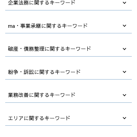
企業法務に関するキーワード
無断欠勤 懲戒解雇
ma・事業承継に関するキーワード
業務委託 契約書
顧問弁護士 メリット
パワハラ 対策
m&a メリット
破産・債務整理に関するキーワード
労働条件 明示ルール
中小企業 跡継ぎ
高年齢者雇用安定法 2025年
コンサル m&a
顧問弁護士 契約書
会社分割 事業譲渡
法人破産 デメリット
紛争・訴訟に関するキーワード
債権回収 時効
事業承継 後継者
任意整理 クレジットカード
企業法務 臨床法務
事業承継 対策
破産法 自己破産
就業規則 作成
事業承継 中小企業
自己破産費用 払えない
解雇 取り消し
業務改善に関するキーワード
顧問弁護士 企業
事業譲渡 会社分割 違い
破産 債務
紛争 訴訟 対応
法務 コンプライアンス
m&a 法律
自己破産 法律相談
欠勤 解雇
採用 コンプライアンス
デューデリジェンス m&a
不動産 破産
雇用 解雇
業務 削減
エリアに関するキーワード
退職 事前
中小企業 買収
企業 破産
不良債権 回収
早期 経営 改善計画
カスタマーハラスメント 対応
m&a メリット デメリット
破産 保証人
退職 法律
業務改善 生産性 向上
弁護士 契約
後継者がいない会社
債務整理 官報 期間
法律事務所 債権回収
コンサル 経営改善
事業承継 弁護士相談 群馬県