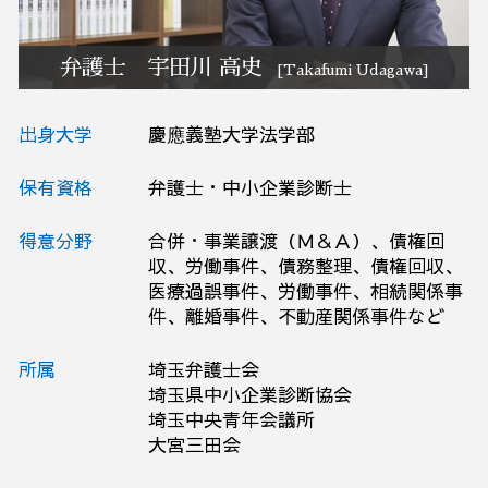
破産 弁護士相談 群馬県
弁護士 宇田川 高史
[Takafumi Udagawa]
出身大学
慶應義塾大学法学部
保有資格
弁護士・中小企業診断士
得意分野
合併・事業譲渡（Ｍ＆Ａ）、債権回
収、労働事件、債務整理、債権回収、
医療過誤事件、労働事件、相続関係事
件、離婚事件、不動産関係事件など
所属
埼玉弁護士会
埼玉県中小企業診断協会
埼玉中央青年会議所
大宮三田会