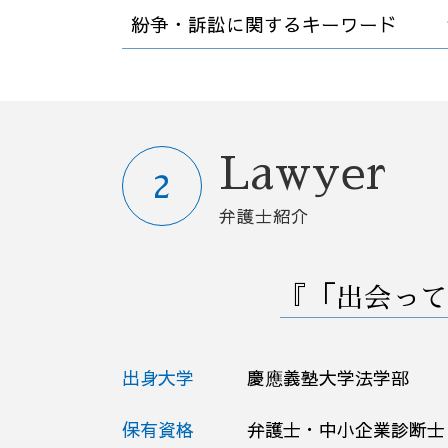
顧問弁護士 契約書
紛争・訴訟に関するキーワード
カスタマー ハラスメント
中小企業 法務
労働条件 明示ルール
労働審判 訴訟
職場 ハラスメント
紛争 訴訟 対応
顧問弁護士とは
法律事務所 債権回収
顧問弁護士 社員の相談
懲戒解雇 処分
Lawyer
顧問弁護士 企業
会社 解雇 通告
就業規則 不利益変更
解雇 リスク
弁護士紹介
法務 コンプライアンス
解雇 方法
退職 事前
会社 嫌がらせ
労働 契約書
会社 解雇
『「出会って
顧問弁護士 メリット
労働審判 申し立て
債権 回収
法人 訴訟
業務委託 契約書
解雇 不当
出身大学
慶應義塾大学法学部
企業法務 顧問弁護士
企業 紛争
ハラスメント 弊害
債権 売掛金
会社 顧問弁護士
不良債権 回収
保有資格
弁護士・中小企業診断士