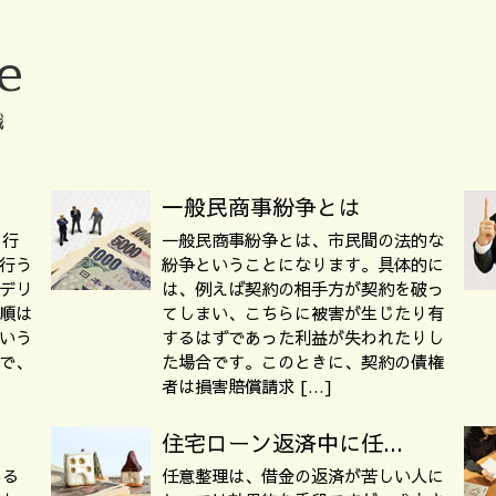
e
識
一般民商事紛争とは
を行
一般民商事紛争とは、市民間の法的な
行う
紛争ということになります。具体的に
デリ
は、例えば契約の相手方が契約を破っ
順は
てしまい、こちらに被害が生じたり有
いう
するはずであった利益が失われたりし
で、
た場合です。このときに、契約の債権
者は損害賠償請求 […]
住宅ローン返済中に任...
ある
任意整理は、借金の返済が苦しい人に