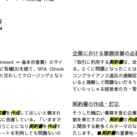
成
企業における業務改善の必
 Intent ＝ 基本合意書）のサイ
「取引に利用する
契約書
は、全
など各種DDを経て、SPA（Stock
る。とくに問題となったことは
り交わしてクロージングとなり
コンプライアンス違反の通報窓
いると理解して問題ないだろう
ていらっしゃる経営者の方・管理
契約書の作成・訂正
約書
を
作成
してほしいと頼まれ
そうした幅広い業務を含む企業
応に苦慮している。「いままで
割を果たすのが、
契約書
の
作成
行うことになり
契約書
を
作成
す
に関係する数多くのテーマのな
レートを利用しても問題ないの
たします。 ■
契約書
の重要性