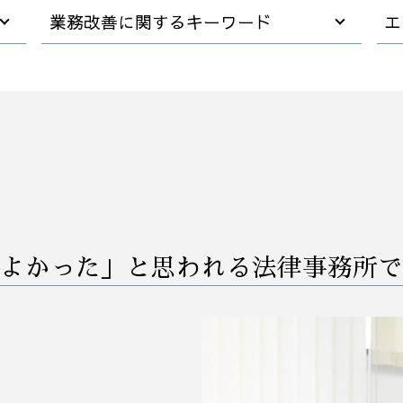
事業承継 後継者
業務改善に関するキーワード
エ
m&a 費用
m&a メリット デメリット
中小企業 跡継ぎ
業務改善 問題 課題
秘密保持契約書 nda
早期経営改善計画 契約書
コンサル m&a
営業事務 業務改善
会社分割 事業譲渡
業務改善 失敗
企業 買収方法
コンサル 経営改善
企業 合併 買収
効率 改善
後継者がいない会社
早期 経営 改善計画
事業譲渡 会社分割 違い
業務フロー 改善
事業承継 メリット デメリット
業務 プロセス 改善
よかった」と思われる法律事務所で
m&a 流れ
中小企業 業務改善
m&a メリット
コスト削減 業務改善
デューデリジェンス m&a
早期経営改善計画 金融機関
m&a 会社法
業務改善 プロジェクト 進め方
m&a とは
自動化 業務改善
事業承継 対策
業務 削減