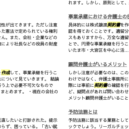
れます。しかし、原則として、契
事業承継における弁護士の
能性が出てきます。ただし注意
具体的には株式譲渡
契約書
を作
った憲法で定められている権利
認を得ておくことです。遺留分
せん。また、会社・企業などの
スもありますから、万全な遺留
権により社長などの役員の財産
とで、円滑な事業承継を行うこと
いたま市・大宮区を中心に活...
顧問弁護士がいるメリット
を
作成
して、事業承継を行うこ
しかし注意が必要なのは、この
について見ていきます。 結論
わけではなく、弁護士事務所に
行う上で必要不可欠なもので
際には事前に
契約書
の確認を行
にまとめます。 ・現在の会社の
ど、疑問点があれば問い合わせ
メリット顧問弁護士がいることで
予防法務とは
見直したいと打診された。提示
予防法務に該当する業務として
おらず、困っている。「古い就
ックでしょう。リーガルチェッ