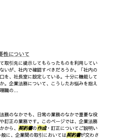
要性について
て取引先に提示してもらったものを利用してい
ないが、社内で確認すべきだろうか。「社内の
口を、社長室に設定している。十分に機能して
か。企業法務について、こうしたお悩みを抱え
職の...
法務のなかでも、日常の業務のなかで重要な役
や訂正の業務です。このページでは、企業法務
かから、
契約書
の
作成
・訂正についてご説明い
一般に、企業間の取引においては
契約書
が交わさ