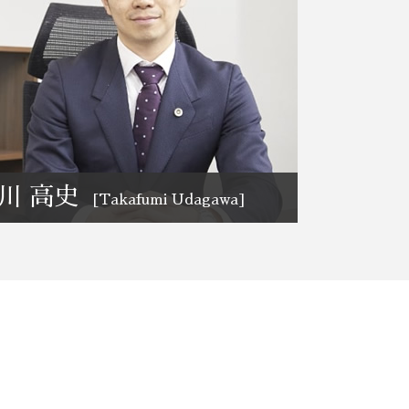
債務整理 官報 期間
M&A 弁護士相談 さいたま市
借金 債務整理 事務所
リーガルチェック 弁護士相談 大宮区
業務改善 弁護士相談 大宮区
破産 弁護士相談 大宮区
業務改善 弁護士相談 栃木県
川 高史
[Takafumi Udagawa]