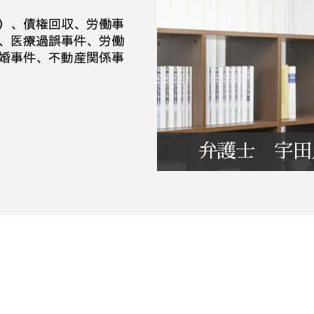
m&a 事業譲渡
業務改善 生産性 向上
m&a 株式 譲渡
業務環境 改善
）、債権回収、労働事
、医療過誤事件、労働
婚事件、不動産関係事
弁護士 宇田