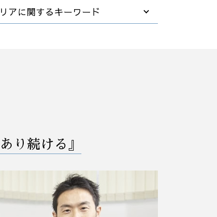
任意整理 住宅ローン
リアに関するキーワード
自己破産 法律相談
債務者 破産
破産 保証人
事業承継 弁護士相談 大宮区
自己破産 裁判所
予防法務 弁護士相談 埼玉県
破産 会社
M&A 弁護士相談 茨城県
破産 債務
破産 弁護士相談 埼玉県
法人破産 デメリット
事業承継 弁護士相談 栃木県
不動産 破産
債務整理 弁護士相談 栃木県
破産 個人事業主
債務整理 弁護士相談 さいたま市
任意整理 支払い 遅れ
業務改善 弁護士相談 群馬県
破産法 自己破産
事業承継 弁護士相談 さいたま市
あり続ける』
社長 自己破産
予防法務 弁護士相談 群馬県
任意整理 クレジットカード
M&A 弁護士相談 栃木県
自己破産 退職金
業務改善 弁護士相談 茨城県
破産後の生活
破産 弁護士相談 栃木県
借金 債務整理 悩み 相談
予防法務 弁護士相談 栃木県
企業 破産
M&A 弁護士相談 埼玉県