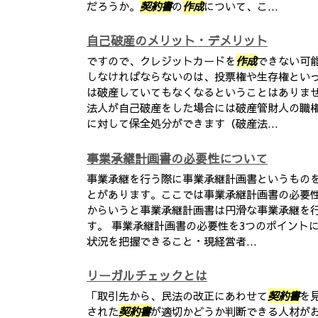
だろうか。
契約書
の
作成
について、こ...
自己破産のメリット・デメリット
ですので、クレジットカードを
作成
できない可
しなければならないのは、投票権や生存権とい
は破産していてもなくなるということはありま
法人が自己破産をした場合には破産管財人の職
に対して保全処分ができます（破産法...
事業承継計画書の必要性について
事業承継を行う際に事業承継計画書というもの
とがあります。ここでは事業承継計画書の必要性
からいうと事業承継計画書は円滑な事業承継を
す。 事業承継計画書の必要性を3つのポイント
状況を把握できること・現経営者...
リーガルチェックとは
「取引先から、民法の改正にあわせて
契約書
を
された
契約書
が適切かどうか判断できる人材が