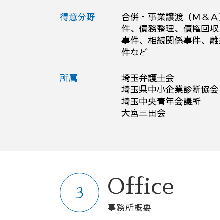
テレワーク 就業規則
債権回収 会社 取立て
売掛金 回収
労働審判 とは
得意分野
合併・事業譲渡（Ｍ＆Ａ
債務不履行 損害賠償
件、債務整理、債権回収
セクハラ 相談
事件、相続関係事件、離
件など
商標 訴訟
所属
埼玉弁護士会
埼玉県中小企業診断協会
埼玉中央青年会議所
大宮三田会
Office
事務所概要