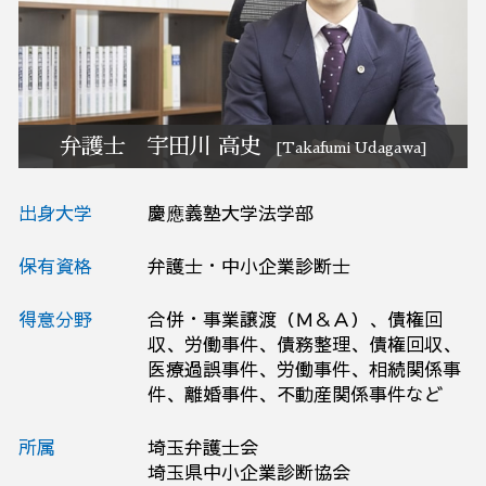
訴訟 紛争 弁護士相談 栃木県
破産 弁護士相談 大宮区
M&A 弁護士相談 埼玉県
予防法務 弁護士相談 埼玉県
弁護士 宇田川 高史
[Takafumi Udagawa]
出身大学
慶應義塾大学法学部
保有資格
弁護士・中小企業診断士
得意分野
合併・事業譲渡（Ｍ＆Ａ）、債権回
収、労働事件、債務整理、債権回収、
医療過誤事件、労働事件、相続関係事
件、離婚事件、不動産関係事件など
所属
埼玉弁護士会
埼玉県中小企業診断協会