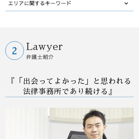
エリアに関するキーワード
就業規則 変更
会社 買収 金額
自己破産 退職金
労働審判 とは
早期経営改善計画 契約書
売掛金 時効
m&a メリット デメリット
借金 債務整理 悩み 相談
紛争予防 顧問弁護士
効率 改善
売掛金 回収
m&a 法律
自己破産 法律相談
企業 紛争
業務改善 プロジェクト 進め方
業務改善 弁護士相談 さいたま市
弁護士 契約書 リーガルチェック
企業 合併 買収
任意整理 クレジットカード
懲戒解雇 裁判
早期経営改善計画 金融機関
訴訟 紛争 弁護士相談 さいたま市
退職 人事 相談
事業譲渡 手続き
破産 債務
債務不履行 損害賠償
業務環境 改善
債務整理 弁護士相談 埼玉県
企業法務 コンプライアンス
中小企業 跡継ぎ
任意整理 住宅ローン
会社 解雇
コンサル 経営改善
予防法務 弁護士相談 栃木県
Lawyer
労働条件 明示ルール
m&a 子会社
破産 保証人
債権 売掛金
営業事務 業務改善
予防法務 弁護士相談 大宮区
弁護士紹介
合併 m&a
社長 自己破産
債務不履行 時効
業務 削減
債務整理 弁護士相談 大宮区
コンサル m&a
不動産 破産
紛争 訴訟 対応
コスト削減 業務改善
業務改善 弁護士相談 栃木県
秘密保持契約書 nda
任意整理 支払い 遅れ
法律事務所 債権回収
自動化 業務改善
リーガルチェック 弁護士相談 茨城県
『「出会ってよかった」と思われる
債務者 破産
セクハラ 相談
業務改善 問題 課題
訴訟 紛争 弁護士相談 大宮区
破産 個人事業主
訴訟 民事
業務フロー 改善
M&A 弁護士相談 さいたま市
法律事務所であり続ける』
破産後の生活
労働審判 申し立て
早期 経営 改善計画
訴訟 紛争 弁護士相談 群馬県
不良債権 回収
業務 プロセス 改善
訴訟 紛争 弁護士相談 茨城県
法人 訴訟
中小企業 業務改善
債務整理 弁護士相談 栃木県
雇用 解雇
業務改善 生産性 向上
事業承継 弁護士相談 群馬県
事業承継 弁護士相談 大宮区
リーガルチェック 弁護士相談 栃木県