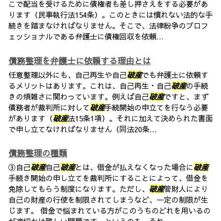
こで配当を受けるために債権者も差し押さえをする必要があ
ります（民事執行法154条）。このときには慣れない法的な手
続きを踏まなければなりません。そこで、法律紛争のプロフ
ェッショナルである弁護士に債権回収を依頼...
債務整理を弁護士に依頼する理由とは
任意整理以外にも、自己再生や自己
破産
でも弁護士に依頼す
るメリットはあります。これは、自己再生・自己
破産
の手続
きの煩雑さに関わっています。例えば自己
破産
ですと、まず
債務者が裁判所に対して
破産
手続開始の申立てを行なう必要
があります（
破産
法15条1項）。それに加えて決められた書面
で申し立てなければなりません（同法20条...
債務整理の種類
③自己
破産
自己
破産
とは、借金が払えなくなった場合に
破産
手続き開始の申し立てを裁判所にすることによって、借金を
免除してもらう制度になります。ただし、
破産
管財人により
自己の財産の行使を制限されてしまうなど、一定の制限が生
じます。 借金で悩まれている方がこのうちのどれを用いるの