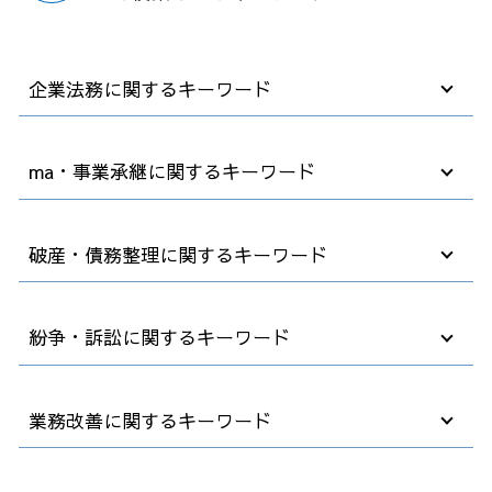
企業法務に関するキーワード
法務 コンプライアンス
ma・事業承継に関するキーワード
企業法務 戦略法務
弁護士 顧問契約 メリット
カスタマーハラスメント とは
買収 会社
破産・債務整理に関するキーワード
契約書 内容 確認
事業承継 メリット デメリット
就業規則 作成
後継者がいない会社
パワハラ 対策
m&a 費用
破産 会社
紛争・訴訟に関するキーワード
ハラスメント 規制法
m&a 会社法
破産法 自己破産
顧問弁護士とは
m&a 事業譲渡
企業 破産
労働 契約書
m&a 株式 譲渡
自己破産費用 払えない
解雇 不当
業務改善に関するキーワード
退職 事前
企業 買収方法
借金 債務整理 事務所
懲戒解雇 処分
就業規則 不利益変更
事業譲渡 会社分割 違い
法人破産 デメリット
人事 解雇
パワハラ 加害者 退職勧奨
会社分割 事業譲渡
債務整理 官報 期間
パワハラ 退職
業務改善 失敗