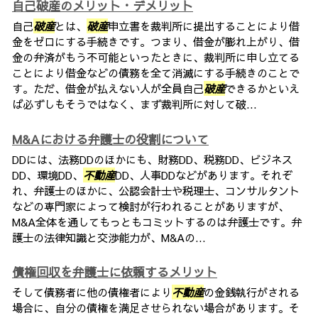
自己破産のメリット・デメリット
自己
破産
とは、
破産
申立書を裁判所に提出することにより借
金をゼロにする手続きです。つまり、借金が膨れ上がり、借
金の弁済がもう不可能といったときに、裁判所に申し立てる
ことにより借金などの債務を全て消滅にする手続きのことで
す。ただ、借金が払えない人が全員自己
破産
できるかといえ
ば必ずしもそうではなく、まず裁判所に対して破...
M&Aにおける弁護士の役割について
DDには、法務DDのほかにも、財務DD、税務DD、ビジネス
DD、環境DD、
不動産
DD、人事DDなどがあります。それぞ
れ、弁護士のほかに、公認会計士や税理士、コンサルタント
などの専門家によって検討が行われることがありますが、
M&A全体を通してもっともコミットするのは弁護士です。弁
護士の法律知識と交渉能力が、M&Aの...
債権回収を弁護士に依頼するメリット
そして債務者に他の債権者により
不動産
の金銭執行がされる
場合に、自分の債権を満足させられない場合があります。そ