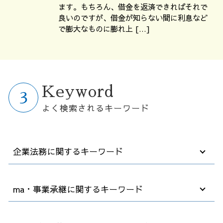
ます。もちろん、借金を返済できればそれで
良いのですが、借金が知らない間に利息など
で膨大なものに膨れ上 […]
Keyword
よく検索されるキーワード
企業法務に関するキーワード
契約書 作成
ma・事業承継に関するキーワード
高年齢者雇用安定法 2025年
会社 顧問弁護士
契約書 訂正
会社 買収 金額