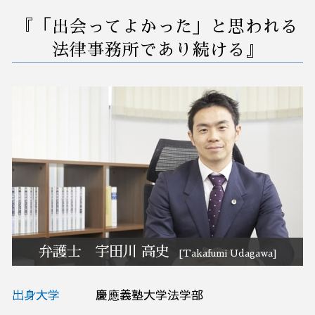
m&a 会社法
任意整理 クレジットカード
法人 訴訟
業務改善 生産性 向上
訴訟 紛争 弁護士相談 栃木県
『「出会ってよかった」と思われる
企業 破産
債権回収 会社 取立て
早期経営改善計画 契約書
事業承継 弁護士相談 埼玉県
破産 債務
欠勤 解雇
中小企業 業務改善
事業承継 弁護士相談 栃木県
法律事務所であり続ける』
借金 債務整理 悩み 相談
商標 訴訟
業務改善 プロジェクト 進め方
リーガルチェック 弁護士相談 栃木県
紛争予防 顧問弁護士
業務環境 改善
リーガルチェック 弁護士相談 茨城県
解雇 リスク
コンサル 経営改善
業務改善 弁護士相談 栃木県
企業 紛争
早期 経営 改善計画
予防法務 弁護士相談 さいたま市
リーガルチェック 弁護士相談 群馬県
訴訟 紛争 弁護士相談 茨城県
M&A 弁護士相談 茨城県
訴訟 紛争 弁護士相談 さいたま市
破産 弁護士相談 栃木県
M&A 弁護士相談 大宮区
弁護士 宇田川 高史
[Takafumi Udagawa]
出身大学
慶應義塾大学法学部