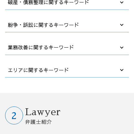
破産・債務整理に関するキーワード
カスタマー ハラスメント
企業 買収方法
企業法務 顧問弁護士
事業承継 対策
パワハラ 加害者 退職勧奨
m&a 株式 譲渡
社長 自己破産
紛争・訴訟に関するキーワード
就業規則 不利益変更
m&a 子会社
破産 個人事業主
顧問弁護士 契約書
事業承継 メリット デメリット
破産後の生活
労働 契約書
m&a メリット デメリット
債務者 破産
会社 解雇
業務改善に関するキーワード
債権 回収
コンサル m&a
任意整理 支払い 遅れ
懲戒解雇 処分
カスタマーハラスメント とは
企業 合併 買収
破産 保証人
企業間 訴訟
契約書 内容 確認
事業譲渡 手続き
自己破産 退職金
雇用 解雇
業務改善 問題 課題
エリアに関するキーワード
就業規則 変更
中小企業 跡継ぎ
借金 債務整理 事務所
債権 売掛金
業務フロー 改善
職場 ハラスメント
合併 m&a
破産 会社
解雇 不当
営業事務 業務改善
法律事務所 顧問
中小企業 買収
法人破産 デメリット
会社 嫌がらせ
自動化 業務改善
債務整理 弁護士相談 埼玉県
無断欠勤 懲戒解雇
秘密保持契約書 nda
自己破産 裁判所
債務不履行 時効
業務 プロセス 改善
訴訟 紛争 弁護士相談 群馬県
退職 人事 相談
事業譲渡 会社分割 違い
任意整理 住宅ローン
解雇 裁判
業務改善 失敗
M&A 弁護士相談 群馬県
弁護士 契約
m&a 費用
債務整理 官報 期間
解雇 取り消し
業務 削減
予防法務 弁護士相談 栃木県
Lawyer
退職 規則
m&a とは
自己破産費用 払えない
不良債権 回収
コスト削減 業務改善
訴訟 紛争 弁護士相談 大宮区
弁護士紹介
買収 会社
自己破産 法律相談
パワハラ 退職
早期経営改善計画 金融機関
業務改善 弁護士相談 茨城県
事業承継 後継者
破産法 自己破産
紛争 訴訟 対応
効率 改善
リーガルチェック 弁護士相談 大宮区