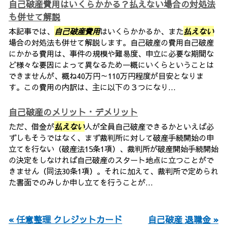
自己破産費用はいくらかかる？払えない場合の対処法
も併せて解説
本記事では、
自己破産費用
はいくらかかるか、また
払えない
場合の対処法も併せて解説します。自己破産の費用自己破産
にかかる費用は、事件の規模や難易度、申立に必要な期間な
ど様々な要因によって異なるため一概にいくらということは
できませんが、概ね40万円～110万円程度が目安となりま
す。この費用の内訳は、主に以下の３つになり...
自己破産のメリット・デメリット
ただ、借金が
払えない
人が全員自己破産できるかといえば必
ずしもそうではなく、まず裁判所に対して破産手続開始の申
立てを行ない（破産法15条1項）、裁判所が破産開始手続開始
の決定をしなければ自己破産のスタート地点に立つことがで
きません（同法30条1項）。それに加えて、裁判所で定められ
た書面でのみしか申し立てを行うことが...
« 任意整理 クレジットカード
自己破産 退職金 »