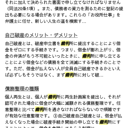
それに加えて決められた書面で申し立てなければなりません
（同法20条1項）。また、債務者の資力を測るために登記の提
出も必要になる場合があります。これらの「お役所仕事」を
弁護士に任せ、新しい人生の道を模索す...
自己破産のメリット・デメリット
自己破産とは、破産申立書を
裁判
所に提出することにより借
金をゼロにする手続きです。つまり、借金が膨れ上がり、借
金の弁済がもう不可能といったときに、
裁判
所に申し立てる
ことにより借金などの債務を全て消滅にする手続きのことで
す。ただ、借金が払えない人が全員自己破産できるかといえ
ば必ずしもそうではなく、まず
裁判
所に対して破...
債務整理の種類
個人再生とは、個人が
裁判
所に再生計画案を提出し、それが
認可された場合に借金が大幅に減額される債務整理です。任
意整理と比べて
裁判
所を通さなければならないので煩雑です
が有効な任意整理です。 ③自己破産自己破産とは、借金が払
えなくなった場合に破産手続き開始の申し立てを
裁判
所にす