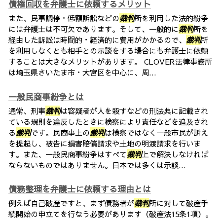
債権回収を弁護士に依頼するメリット
また、民事調停・低額訴訟などの
裁判
所を利用した法的紛争
には弁護士は不可欠であります。そして、一般的に
裁判
所を
経由した訴訟は時間的・経済的に費用がかかるので、
裁判
所
を利用しなくとも相手との示談をする場合にも弁護士に依頼
することは大きなメリットがあります。 CLOVER法律事務所
は埼玉県さいたま市・大宮区を中心に、周...
一般民商事紛争とは
通常、刑事
裁判
は容疑者が人を殺すなどの刑法典に記載され
ている規則を違反したときに検察により責任などを追及され
る
裁判
です。民商事上の
裁判
は検察ではなく一般市民が訴え
を提起し、被告に損害賠償請求や土地の明渡請求を行いま
す。また、一般民商事紛争はすべて
裁判
上で解決しなければ
ならないものではありません。日本では多くは示談...
債務整理を弁護士に依頼する理由とは
例えば自己破産ですと、まず債務者が
裁判
所に対して破産手
続開始の申立てを行なう必要があります（破産法15条1項）。