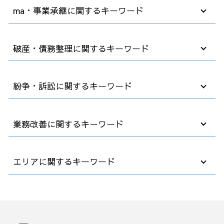
カスタマーハラスメント 対応
ma・事業承継に関するキーワード
無断欠勤 懲戒解雇
顧問弁護士とは
パワハラ 対策
m&a 事業譲渡
破産・債務整理に関するキーワード
顧問弁護士 企業
事業承継 後継者
退職 話し方
m&a 会社法
弁護士 契約書 リーガルチェック
コンサル m&a
自己破産 法律相談
紛争・訴訟に関するキーワード
テレワーク 就業規則
m&a デメリット
不動産 破産
法務 コンプライアンス
m&a 費用
破産 債務
契約書の確認
m&a とは
債務者 破産
法律事務所 債権回収
業務改善に関するキーワード
法律事務所 顧問
会社分割 事業譲渡
破産 会社
会社 解雇 通告
労働条件 明示ルール
事業承継 メリット デメリット
破産法 自己破産
退職 法律
採用 コンプライアンス
デューデリジェンス m&a
破産後の生活
雇用 解雇
コスト削減 業務改善
エリアに関するキーワード
顧問弁護士 社員の相談
企業 合併 買収
法人破産 デメリット
債権 売掛金
早期経営改善計画 金融機関
売掛金 時効
事業譲渡 会社分割 違い
債務整理 官報 期間
紛争 訴訟 対応
早期 経営 改善計画
中小企業 法務
m&a 子会社
社長 自己破産
裁判所 労働審判
業務フロー 改善
M&A 弁護士相談 群馬県
会社 顧問弁護士
中小企業 跡継ぎ
企業 破産
懲戒解雇 裁判
効率 改善
予防法務 弁護士相談 茨城県
ハラスメント 規制法
m&a 流れ
破産 保証人
紛争予防 顧問弁護士
業務改善 プロジェクト 進め方
破産 弁護士相談 群馬県