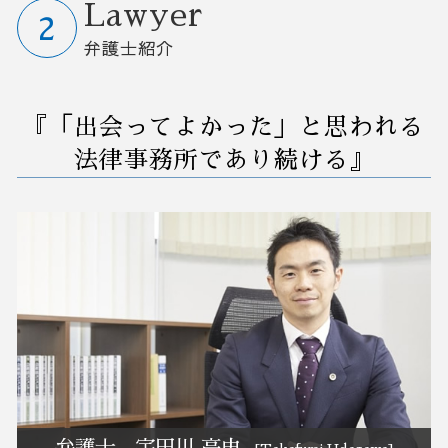
高年齢者雇用安定法 2025年
m&a メリット デメリット
自己破産 退職金
企業間 訴訟
業務 削減
訴訟 紛争 弁護士相談 埼玉県
Lawyer
就業規則 変更
合併 m&a
借金 債務整理 事務所
訴訟 民事
営業事務 業務改善
債務整理 弁護士相談 埼玉県
弁護士紹介
事業承継 中小企業
自己破産 裁判所
解雇 裁判
自動化 業務改善
M&A 弁護士相談 埼玉県
m&a 株式 譲渡
借金 債務整理 悩み 相談
セクハラ 相談
早期経営改善計画 契約書
破産 弁護士相談 茨城県
m&a 法律
任意整理 支払い 遅れ
解雇 不当
業務環境 改善
訴訟 紛争 弁護士相談 さいたま市
『「出会ってよかった」と思われる
任意整理 住宅ローン
債権回収 会社 取立て
コンサル 経営改善
債務整理 弁護士相談 群馬県
破産 個人事業主
解雇 通告 期間
中小企業 業務改善
債務整理 弁護士相談 大宮区
法律事務所であり続ける』
任意整理 クレジットカード
欠勤 解雇
業務改善 失敗
リーガルチェック 弁護士相談 さいたま市
会社 解雇
業務 プロセス 改善
訴訟 紛争 弁護士相談 栃木県
懲戒解雇 処分
業務改善 生産性 向上
事業承継 弁護士相談 栃木県
債務不履行 時効
業務改善 問題 課題
事業承継 弁護士相談 さいたま市
業務改善 弁護士相談 大宮区
M&A 弁護士相談 茨城県
予防法務 弁護士相談 さいたま市
リーガルチェック 弁護士相談 茨城県
債務整理 弁護士相談 さいたま市
リーガルチェック 弁護士相談 群馬県
弁護士 宇田川 高史