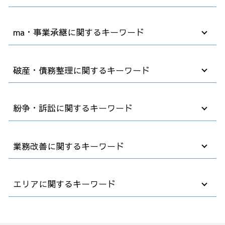
顧問弁護士 社員の相談
ma・事業承継に関するキーワード
法務 コンプライアンス
高年齢者雇用安定法 2025年
退職 人事 相談
中小企業 買収
破産・債務整理に関するキーワード
売掛金 時効
事業譲渡 会社分割 違い
就業規則 変更
中小企業 跡継ぎ
弁護士 顧問契約 メリット
企業 合併 買収
任意整理 クレジットカード
紛争・訴訟に関するキーワード
契約書 内容 確認
デューデリジェンス m&a
自己破産 法律相談
顧問弁護士 企業
事業譲渡 手続き
法人破産 デメリット
企業法務 コンプライアンス
m&a デメリット
自己破産費用 払えない
法人 訴訟
業務改善に関するキーワード
テレワーク 就業規則
事業承継 後継者
自己破産 退職金
労働審判 申し立て
労働 契約書
事業承継 対策
自己破産 裁判所
債務不履行 損害賠償
法律事務所 顧問
事業承継 中小企業
不動産 破産
会社 解雇
効率 改善
エリアに関するキーワード
労働条件 明示ルール
買収 会社
破産後の生活
紛争 訴訟 対応
業務フロー 改善
パワハラ 対策
m&a メリット デメリット
破産 保証人
懲戒解雇 処分
自動化 業務改善
カスタマー ハラスメント
企業 買収方法
破産法 自己破産
解雇 取り消し
早期経営改善計画 金融機関
破産 弁護士相談 群馬県
契約書の確認
事業承継 メリット デメリット
借金 債務整理 事務所
訴訟 民事
業務環境 改善
業務改善 弁護士相談 埼玉県