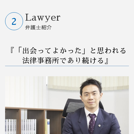
企業法務 顧問弁護士
m&a メリット
債務整理 官報 期間
セクハラ 相談
業務改善 プロジェクト 進め方
訴訟 紛争 弁護士相談 茨城県
無断欠勤 懲戒解雇
m&a 会社法
破産 会社
労働審判 とは
早期経営改善計画 契約書
訴訟 紛争 弁護士相談 埼玉県
Lawyer
会社 顧問弁護士
会社分割 事業譲渡
破産 個人事業主
解雇 不当
業務改善 失敗
予防法務 弁護士相談 茨城県
弁護士紹介
m&a 事業譲渡
社長 自己破産
人事 解雇
業務 プロセス 改善
破産 弁護士相談 茨城県
m&a 子会社
任意整理 住宅ローン
裁判所 労働審判
業務改善 問題 課題
M&A 弁護士相談 大宮区
秘密保持契約書 nda
破産 債務
労働審判 訴訟
営業事務 業務改善
破産 弁護士相談 埼玉県
『「出会ってよかった」と思われる
債務者 破産
懲戒解雇 裁判
中小企業 業務改善
M&A 弁護士相談 群馬県
任意整理 支払い 遅れ
債権回収 会社 取立て
早期 経営 改善計画
予防法務 弁護士相談 埼玉県
法律事務所であり続ける』
企業 破産
解雇 通告 期間
コンサル 経営改善
リーガルチェック 弁護士相談 群馬県
商標 訴訟
コスト削減 業務改善
業務改善 弁護士相談 茨城県
債務不履行 時効
業務改善 生産性 向上
破産 弁護士相談 さいたま市
紛争予防 顧問弁護士
業務 削減
債務整理 弁護士相談 さいたま市
予防法務 弁護士相談 栃木県
債務整理 弁護士相談 群馬県
M&A 弁護士相談 栃木県
事業承継 弁護士相談 栃木県
訴訟 紛争 弁護士相談 さいたま市
業務改善 弁護士相談 群馬県