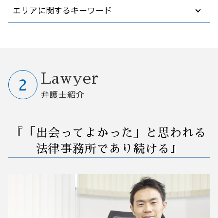
業務フロー 改善
エリアに関するキーワード
弁護士 契約書 リーガルチェック
合併 m&a
破産 会社
裁判所 労働審判
業務環境 改善
パワハラ 対策
後継者がいない会社
破産 個人事業主
退職 法律
営業事務 業務改善
セクハラ 処分
事業譲渡 手続き
破産 保証人
解雇 裁判
早期経営改善計画 金融機関
M&A 弁護士相談 群馬県
採用 コンプライアンス
m&a 法律
企業 破産
債務不履行 時効
自動化 業務改善
訴訟 紛争 弁護士相談 大宮区
法律事務所 顧問
秘密保持契約書 nda
借金 債務整理 悩み 相談
商標 訴訟
業務 プロセス 改善
債務整理 弁護士相談 茨城県
カスタマーハラスメント 対応
会社分割 事業譲渡
不動産 破産
パワハラ 退職
コスト削減 業務改善
業務改善 弁護士相談 茨城県
Lawyer
弁護士 契約
中小企業 買収
任意整理 支払い 遅れ
解雇 通告 期間
業務改善 生産性 向上
リーガルチェック 弁護士相談 群馬県
弁護士紹介
m&a メリット
借金 債務整理 事務所
法人 訴訟
コンサル 経営改善
訴訟 紛争 弁護士相談 さいたま市
企業 合併 買収
債務者 破産
会社 解雇 通告
早期経営改善計画 契約書
訴訟 紛争 弁護士相談 群馬県
中小企業 跡継ぎ
債務整理 官報 期間
債権 売掛金
業務改善 問題 課題
業務改善 弁護士相談 栃木県
『「出会ってよかった」と思われる
法人破産 デメリット
欠勤 解雇
早期 経営 改善計画
予防法務 弁護士相談 栃木県
自己破産 裁判所
解雇 方法
業務改善 プロジェクト 進め方
予防法務 弁護士相談 さいたま市
法律事務所であり続ける』
任意整理 住宅ローン
懲戒解雇 裁判
中小企業 業務改善
業務改善 弁護士相談 大宮区
訴訟 民事
効率 改善
破産 弁護士相談 埼玉県
労働審判 とは
業務 削減
事業承継 弁護士相談 埼玉県
紛争 訴訟 対応
業務改善 失敗
債務整理 弁護士相談 埼玉県
破産 弁護士相談 大宮区