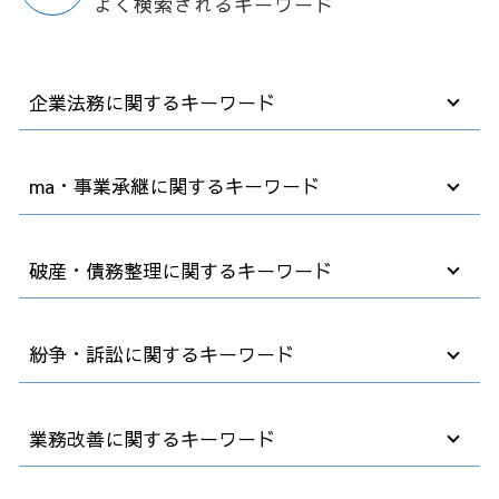
よく検索されるキーワード
企業法務に関するキーワード
パワハラ 加害者 退職勧奨
ma・事業承継に関するキーワード
無断欠勤 懲戒解雇
顧問弁護士 社員の相談
カスタマーハラスメント とは
事業譲渡 会社分割 違い
破産・債務整理に関するキーワード
ハラスメント 弊害
会社 買収 金額
職場 ハラスメント
m&a 流れ
契約書 内容 確認
企業 買収方法
破産後の生活
紛争・訴訟に関するキーワード
顧問弁護士 企業
m&a デメリット
破産法 自己破産
債権 回収
m&a とは
自己破産 退職金
ハラスメント 規制法
m&a 株式 譲渡
自己破産 法律相談
セクハラ 相談
業務改善に関するキーワード
業務委託 契約書
m&a 事業譲渡
破産 債務
雇用 解雇
会社 顧問弁護士
m&a 費用
自己破産費用 払えない
解雇 取り消し
売掛金 回収
事業承継 後継者
社長 自己破産
法律事務所 債権回収