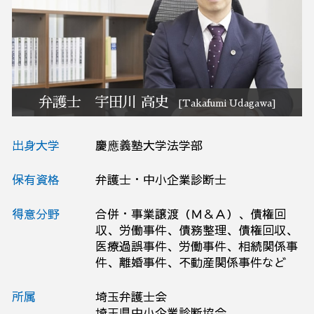
予防法務 弁護士相談 埼玉県
破産 弁護士相談 茨城県
M&A 弁護士相談 大宮区
訴訟 紛争 弁護士相談 埼玉県
訴訟 紛争 弁護士相談 栃木県
弁護士 宇田川 高史
[Takafumi Udagawa]
出身大学
慶應義塾大学法学部
保有資格
弁護士・中小企業診断士
得意分野
合併・事業譲渡（Ｍ＆Ａ）、債権回
収、労働事件、債務整理、債権回収、
医療過誤事件、労働事件、相続関係事
件、離婚事件、不動産関係事件など
所属
埼玉弁護士会
埼玉県中小企業診断協会