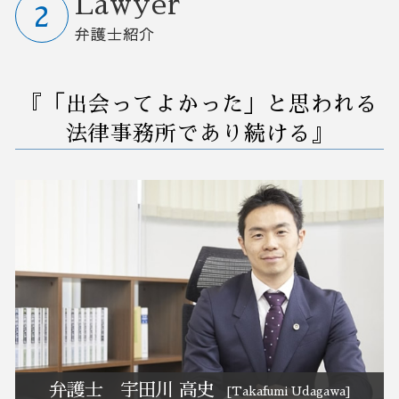
Lawyer
カスタマーハラスメント とは
m&a メリット
破産後の生活
懲戒解雇 裁判
業務改善 問題 課題
事業承継 弁護士相談 さいたま市
弁護士紹介
後継者がいない会社
任意整理 支払い 遅れ
会社 嫌がらせ
業務 削減
債務整理 弁護士相談 大宮区
事業承継 メリット デメリット
破産 会社
法律事務所 債権回収
業務改善 生産性 向上
債務整理 弁護士相談 さいたま市
m&a デメリット
債務者 破産
会社 解雇
業務フロー 改善
M&A 弁護士相談 群馬県
『「出会ってよかった」と思われる
自己破産 裁判所
退職 法律
効率 改善
破産 弁護士相談 大宮区
任意整理 クレジットカード
紛争予防 顧問弁護士
業務 プロセス 改善
破産 弁護士相談 茨城県
法律事務所であり続ける』
自己破産費用 払えない
不良債権 回収
業務改善 失敗
リーガルチェック 弁護士相談 埼玉県
労働審判 申し立て
中小企業 業務改善
事業承継 弁護士相談 栃木県
セクハラ 相談
早期経営改善計画 契約書
業務改善 弁護士相談 大宮区
訴訟 民事
自動化 業務改善
業務改善 弁護士相談 群馬県
リーガルチェック 弁護士相談 栃木県
リーガルチェック 弁護士相談 群馬県
M&A 弁護士相談 大宮区
訴訟 紛争 弁護士相談 埼玉県
予防法務 弁護士相談 群馬県
訴訟 紛争 弁護士相談 茨城県
弁護士 宇田川 高史
[Takafumi Udagawa]