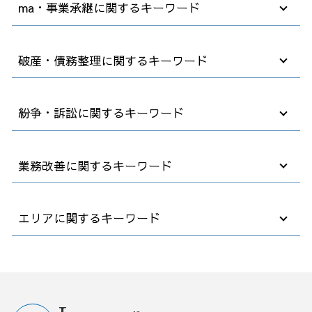
ma・事業承継に関するキーワード
契約書 訂正
顧問弁護士 契約
顧問弁護士とは
事業承継 後継者
破産・債務整理に関するキーワード
業務委託 契約書
事業承継 対策
退職 話し方
合併 m&a
就業規則 変更
m&a 子会社
破産 保証人
紛争・訴訟に関するキーワード
企業法務 コンプライアンス
中小企業 跡継ぎ
自己破産 退職金
退職 人事 相談
デューデリジェンス m&a
破産 個人事業主
会社 顧問弁護士
中小企業 買収
社長 自己破産
商標 訴訟
業務改善に関するキーワード
法務 コンプライアンス
事業承継 中小企業
自己破産 法律相談
解雇 リスク
パワハラ 対策
m&a とは
債務整理 官報 期間
欠勤 解雇
契約書の確認
会社分割 事業譲渡
任意整理 住宅ローン
法人 訴訟
早期 経営 改善計画
エリアに関するキーワード
中小企業 法務
買収 会社
破産 債務
パワハラ 退職
早期経営改善計画 金融機関
ハラスメント 規制法
m&a 法律
破産法 自己破産
紛争 訴訟 対応
業務環境 改善
顧問弁護士 社員の相談
秘密保持契約書 nda
借金 債務整理 悩み 相談
解雇 通告 期間
コスト削減 業務改善
破産 弁護士相談 さいたま市
契約書 内容 確認
m&a 流れ
借金 債務整理 事務所
債権回収 会社 取立て
業務改善 プロジェクト 進め方
破産 弁護士相談 埼玉県
退職 事前
事業譲渡 会社分割 違い
法人破産 デメリット
会社 解雇 条件
コンサル 経営改善
業務改善 弁護士相談 埼玉県
企業法務 顧問弁護士
コンサル m&a
企業 破産
雇用 解雇
営業事務 業務改善
訴訟 紛争 弁護士相談 群馬県