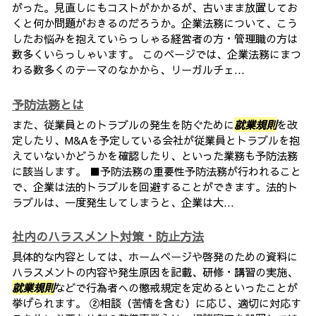
がった。見直しにもコストがかかるが、古いまま放置してお
くと何か問題がおきるのだろうか。企業法務について、こう
したお悩みを抱えていらっしゃる経営者の方・管理職の方は
数多くいらっしゃいます。 このページでは、企業法務にまつ
わる数多くのテーマのなかから、リーガルチェ...
予防法務とは
また、従業員とのトラブルの発生を防ぐために
就業規則
を改
定したり、M&Aを予定している会社が従業員とトラブルを抱
えていないかどうかを確認したり、といった業務も予防法務
に該当します。 ■予防法務の重要性予防法務が行われること
で、企業は法的トラブルを回避することができます。法的ト
ラブルは、一度発生してしまうと、企業は大...
社内のハラスメント対策・防止方法
具体的な内容としては、ホームページや啓発のための資料に
ハラスメントの内容や発生原因を記載、研修・講習の実施、
就業規則
などで行為者への懲戒規定を定めるといったことが
挙げられます。 ②相談（苦情を含む）に応じ、適切に対応す