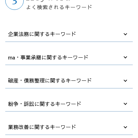
よく検索されるキーワード
企業法務に関するキーワード
退職 規則
ma・事業承継に関するキーワード
退職 話し方
企業法務 臨床法務
会社 顧問弁護士
買収 会社
破産・債務整理に関するキーワード
無断欠勤 懲戒解雇
企業 買収方法
契約書 訂正
コンサル m&a
パワハラ 加害者 退職勧奨
会社分割 事業譲渡
自己破産 裁判所
紛争・訴訟に関するキーワード
顧問弁護士 契約
m&a 法律
自己破産費用 払えない
顧問弁護士 企業
事業承継 後継者
破産法 自己破産
テレワーク 就業規則
中小企業 跡継ぎ
自己破産 退職金
紛争 訴訟 対応
業務改善に関するキーワード
弁護士 契約書 リーガルチェック
合併 m&a
破産 個人事業主
解雇 裁判
売掛金 回収
m&a デメリット
社長 自己破産
不良債権 回収