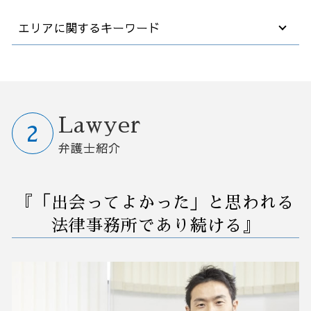
法律事務所 顧問
事業譲渡 会社分割 違い
任意整理 支払い 遅れ
会社 嫌がらせ
早期経営改善計画 契約書
エリアに関するキーワード
業務委託 契約書
秘密保持契約書 nda
自己破産 法律相談
労働審判 訴訟
自動化 業務改善
契約書 作成
m&a 事業譲渡
不動産 破産
紛争予防 顧問弁護士
早期経営改善計画 金融機関
契約書の確認
後継者がいない会社
破産後の生活
解雇 方法
中小企業 業務改善
業務改善 弁護士相談 大宮区
顧問弁護士 社員の相談
中小企業 買収
企業 破産
解雇 通告 期間
業務フロー 改善
破産 弁護士相談 茨城県
債権回収 時効
事業譲渡 手続き
破産 債務
企業間 訴訟
コスト削減 業務改善
M&A 弁護士相談 栃木県
就業規則 変更
デューデリジェンス m&a
借金 債務整理 悩み 相談
企業 紛争
業務 削減
予防法務 弁護士相談 栃木県
Lawyer
高年齢者雇用安定法 2025年
会社 買収 金額
債務者 破産
会社 解雇 条件
営業事務 業務改善
リーガルチェック 弁護士相談 大宮区
弁護士紹介
m&a 会社法
任意整理 クレジットカード
解雇 リスク
業務環境 改善
M&A 弁護士相談 茨城県
事業承継 中小企業
債務整理 官報 期間
人事 解雇
業務改善 生産性 向上
業務改善 弁護士相談 栃木県
m&a 子会社
破産 会社
パワハラ 退職
業務改善 問題 課題
M&A 弁護士相談 さいたま市
『「出会ってよかった」と思われる
借金 債務整理 事務所
商標 訴訟
早期 経営 改善計画
事業承継 弁護士相談 埼玉県
破産 保証人
債権回収 会社 取立て
効率 改善
予防法務 弁護士相談 埼玉県
法律事務所であり続ける』
法人破産 デメリット
セクハラ 相談
コンサル 経営改善
M&A 弁護士相談 群馬県
会社 解雇 通告
業務改善 プロジェクト 進め方
M&A 弁護士相談 埼玉県
訴訟 民事
業務 プロセス 改善
リーガルチェック 弁護士相談 埼玉県
懲戒解雇 処分
業務改善 失敗
リーガルチェック 弁護士相談 さいたま市
予防法務 弁護士相談 さいたま市