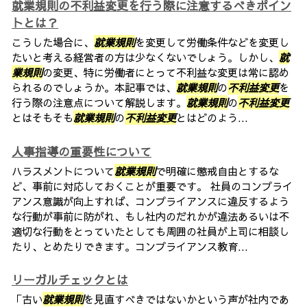
就業規則の不利益変更を行う際に注意するべきポイン
トとは？
こうした場合に、
就業規則
を変更して労働条件などを変更し
たいと考える経営者の方は少なくないでしょう。しかし、
就
業規則
の変更、特に労働者にとって不利益な変更は常に認め
られるのでしょうか。本記事では、
就業規則
の
不利益変更
を
行う際の注意点について解説します。
就業規則
の
不利益変更
とはそもそも
就業規則
の
不利益変更
とはどのよう...
人事指導の重要性について
ハラスメントについて
就業規則
で明確に懲戒自由とするな
ど、事前に対応しておくことが重要です。 社員のコンプライ
アンス意識が向上すれば、コンプライアンスに違反するよう
な行動が事前に防がれ、もし社内のだれかが違法あるいは不
適切な行動をとっていたとしても周囲の社員が上司に相談し
たり、とめたりできます。コンプライアンス教育...
リーガルチェックとは
「古い
就業規則
を見直すべきではないかという声が社内であ