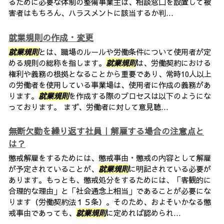
るために必要な体制の整備事業主は、相談窓口を設置して被
害者はもちろん、ハラスメントに該当するか判...
就業規則の作成・変更
就業規則
とは、職場のルールや労働条件について使用者が定
める規則の総称を指します。
就業規則
は、労働契約における
権利や義務の根拠となることから重要であり、常時10人以上
の労働者を使用している事業場は、使用者に作成の義務があ
ります。
就業規則
を作成する際のプロセスは以下のようにな
っております。 まず、労働者に対して意見聴...
無断欠勤を繰り返す社員｜解雇する場合の注意点と
は？
懲戒解雇をするためには、懲戒事由・懲戒の内容として解雇
が予定されていることが、
就業規則
に明記されている必要が
あります。もっとも、懲戒処分をするためには、「客観的に
合理的な理由」と「社会通念上相当」であることが必要にな
ります（労働契約法１５条）。そのため、およそいかなる懲
戒事由であっても、
就業規則
に定めれば認められ...