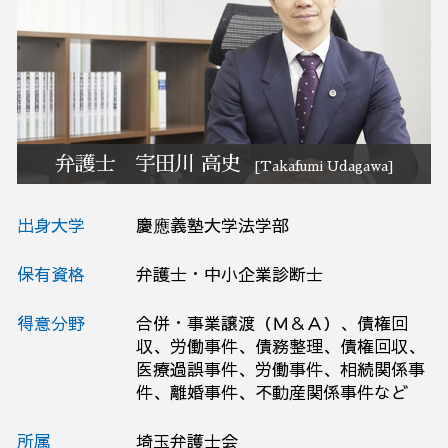
債務整理 弁護士相談 大宮区
リーガルチェック 弁護士相談 栃木県
事業承継 弁護士相談 栃木県
破産 弁護士相談 さいたま市
予防法務 弁護士相談 群馬県
弁護士 宇田川 高史
[Takafumi Udagawa]
出身大学
慶應義塾大学法学部
保有資格
弁護士・中小企業診断士
得意分野
合併・事業譲渡（Ｍ＆Ａ）、債権回
収、労働事件、債務整理、債権回収、
医療過誤事件、労働事件、相続関係事
件、離婚事件、不動産関係事件など
所属
埼玉弁護士会