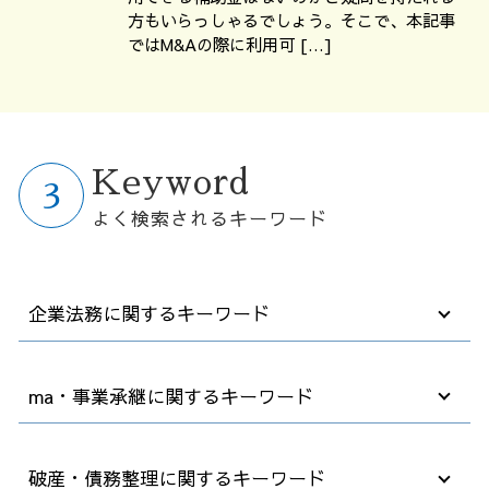
方もいらっしゃるでしょう。そこで、本記事
ではM&Aの際に利用可 […]
Keyword
よく検索されるキーワード
企業法務に関するキーワード
企業法務 顧問弁護士
ma・事業承継に関するキーワード
パワハラ 対策
売掛金 時効
企業法務 コンプライアンス
買収 会社
破産・債務整理に関するキーワード
顧問弁護士 契約書
事業譲渡 手続き