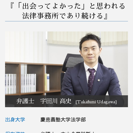
『「出会ってよかった」と思われる
破産 債務
紛争予防 顧問弁護士
早期 経営 改善計画
訴訟 紛争 弁護士相談 埼玉県
自己破産費用 払えない
会社 嫌がらせ
業務 削減
M&A 弁護士相談 埼玉県
法律事務所であり続ける』
任意整理 支払い 遅れ
紛争 訴訟 対応
自動化 業務改善
リーガルチェック 弁護士相談 さいたま市
解雇 不当
業務改善 生産性 向上
事業承継 弁護士相談 茨城県
債務不履行 損害賠償
中小企業 業務改善
M&A 弁護士相談 さいたま市
解雇 通告 期間
業務環境 改善
訴訟 紛争 弁護士相談 茨城県
破産 弁護士相談 茨城県
訴訟 紛争 弁護士相談 群馬県
債務整理 弁護士相談 さいたま市
予防法務 弁護士相談 さいたま市
予防法務 弁護士相談 埼玉県
事業承継 弁護士相談 埼玉県
弁護士 宇田川 高史
[Takafumi Udagawa]
出身大学
慶應義塾大学法学部