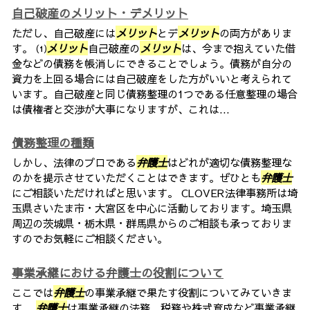
自己破産のメリット・デメリット
ただし、自己破産には
メリット
とデ
メリット
の両方がありま
す。 ⑴
メリット
自己破産の
メリット
は、今まで抱えていた借
金などの債務を帳消しにできることでしょう。債務が自分の
資力を上回る場合には自己破産をした方がいいと考えられて
います。自己破産と同じ債務整理の1つである任意整理の場合
は債権者と交渉が大事になりますが、これは...
債務整理の種類
しかし、法律のプロである
弁護士
はどれが適切な債務整理な
のかを提示させていただくことはできます。ぜひとも
弁護士
にご相談いただければと思います。 CLOVER法律事務所は埼
玉県さいたま市・大宮区を中心に活動しております。埼玉県
周辺の茨城県・栃木県・群馬県からのご相談も承っておりま
すのでお気軽にご相談ください。
事業承継における弁護士の役割について
ここでは
弁護士
の事業承継で果たす役割についてみていきま
す。
弁護士
は事業承継の法務、税務や株式育成など事業承継