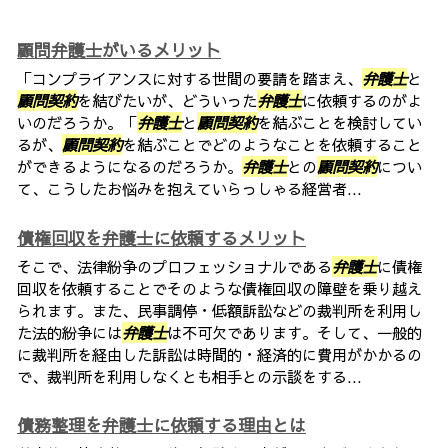
顧問弁護士がいるメリット
「コンプライアンスに対する世間の要請を踏まえ、
弁護士
と
顧問契約
を結びたいが、どういった
弁護士
に依頼するのがよ
いのだろうか。「
弁護士
と
顧問契約
を結ぶことを検討してい
るが、
顧問契約
を結ぶことでどのようなことを依頼すること
ができるようになるのだろうか。
弁護士
との
顧問契約
につい
て、こうしたお悩みを抱えていらっしゃる経営者...
債権回収を弁護士に依頼するメリット
そこで、法律紛争のプロフェッショナルである
弁護士
に債権
回収を依頼することでそのような債権回収の障壁を乗り越え
られます。また、民事調停・低額訴訟などの裁判所を利用し
た法的紛争には
弁護士
は不可欠であります。そして、一般的
に裁判所を経由した訴訟は時間的・経済的に費用がかかるの
で、裁判所を利用しなくとも相手との示談をする...
債務整理を弁護士に依頼する理由とは