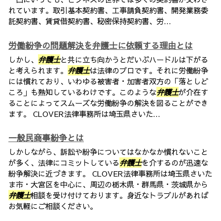
れています。取引基本契約書、工事請負契約書、開発業務委
託契約書、賃貸借契約書、秘密保持契約書、労...
労働紛争の問題解決を弁護士に依頼する理由とは
しかし、
弁護士
と共に立ち向かうとだいぶハードルは下がる
と考えられます。
弁護士
は法律のプロです。それに労働紛争
には慣れており、いわゆる被害者・加害者双方の「落としど
ころ」も熟知しているわけです。このような
弁護士
が介在す
ることによってスムーズな労働紛争の解決を図ることができ
ます。 CLOVER法律事務所は埼玉県さいた...
一般民商事紛争とは
しかしながら、訴訟や紛争についてはなかなか慣れないこと
が多く、法律にコミットしている
弁護士
を介するのが迅速な
紛争解決に近づきます。 CLOVER法律事務所は埼玉県さいた
ま市・大宮区を中心に、周辺の栃木県・群馬県・茨城県から
弁護士
相談を受け付けております。身近なトラブルがあれば
お気軽にご相談ください。