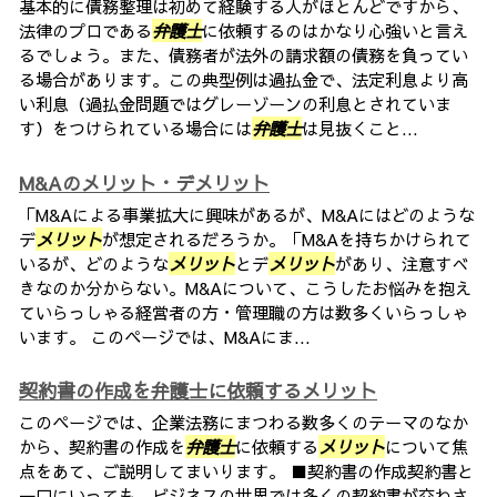
基本的に債務整理は初めて経験する人がほとんどですから、
法律のプロである
弁護士
に依頼するのはかなり心強いと言え
るでしょう。また、債務者が法外の請求額の債務を負ってい
る場合があります。この典型例は過払金で、法定利息より高
い利息（過払金問題ではグレーゾーンの利息とされていま
す）をつけられている場合には
弁護士
は見抜くこと...
M&Aのメリット・デメリット
「M&Aによる事業拡大に興味があるが、M&Aにはどのような
デ
メリット
が想定されるだろうか。「M&Aを持ちかけられて
いるが、どのような
メリット
とデ
メリット
があり、注意すべ
きなのか分からない。M&Aについて、こうしたお悩みを抱え
ていらっしゃる経営者の方・管理職の方は数多くいらっしゃ
います。 このページでは、M&Aにま...
契約書の作成を弁護士に依頼するメリット
このページでは、企業法務にまつわる数多くのテーマのなか
から、契約書の作成を
弁護士
に依頼する
メリット
について焦
点をあて、ご説明してまいります。 ■契約書の作成契約書と
一口にいっても、ビジネスの世界では多くの契約書が交わさ