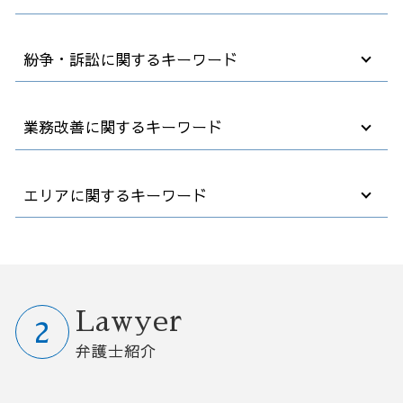
顧問弁護士 メリット
m&a とは
法務 コンプライアンス
m&a 流れ
不動産 破産
紛争・訴訟に関するキーワード
カスタマー ハラスメント
m&a 会社法
破産 保証人
労働 契約書
デューデリジェンス m&a
社長 自己破産
法律事務所 顧問
会社 買収 金額
破産後の生活
労働審判 申し立て
業務改善に関するキーワード
債権回収 時効
事業譲渡 会社分割 違い
債務者 破産
解雇 裁判
就業規則 変更
後継者がいない会社
破産法 自己破産
パワハラ 退職
顧問弁護士 契約
m&a 事業譲渡
債務整理 官報 期間
法律事務所 債権回収
業務改善 プロジェクト 進め方
エリアに関するキーワード
就業規則 作成
m&a メリット
法人破産 デメリット
債権回収 会社 取立て
業務改善 失敗
中小企業 法務
企業 買収方法
任意整理 住宅ローン
会社 解雇 通告
コンサル 経営改善
カスタマーハラスメント 対応
事業承継 対策
自己破産 退職金
会社 解雇 条件
業務改善 問題 課題
破産 弁護士相談 さいたま市
顧問弁護士 企業
m&a メリット デメリット
借金 債務整理 悩み 相談
欠勤 解雇
コスト削減 業務改善
業務改善 弁護士相談 群馬県
退職 事前
企業 合併 買収
企業 破産
解雇 リスク
業務フロー 改善
債務整理 弁護士相談 栃木県
ハラスメント 規制法
m&a 株式 譲渡
任意整理 クレジットカード
企業間 訴訟
早期経営改善計画 契約書
業務改善 弁護士相談 茨城県
Lawyer
パワハラ 加害者 退職勧奨
秘密保持契約書 nda
自己破産 裁判所
会社 解雇
早期経営改善計画 金融機関
M&A 弁護士相談 群馬県
弁護士紹介
中小企業 跡継ぎ
破産 会社
労働審判 とは
効率 改善
破産 弁護士相談 大宮区
m&a 費用
自己破産 法律相談
雇用 解雇
業務 プロセス 改善
破産 弁護士相談 栃木県
中小企業 買収
破産 個人事業主
人事 解雇
営業事務 業務改善
M&A 弁護士相談 栃木県