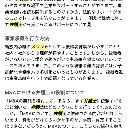
のさまざまな場面で企業をサポートすることができます。事
業承継は相続も関係するものですから、法的なサポートがあ
ることでトラブルを防ぐことができます。 例えば株式に関し
て
弁護士
から受けられるサポートについて見...
事業承継を行う方法
親族内承継の
メリット
としては後継者育成がしやすいことや
社内・社外からの理解が得やすいことです。しかし、後継者
がいないという場合や親族がいても承継を望まないというケ
ースも増えてきました。このような後継者難の背景には少子
高齢化や働き方の多様化といったものがあります。 後継者難
は事業承継を行う上で課題となっている企業も...
M&Aにおける弁護士の役割について
「M&Aの実施を検討しているなら、まず
弁護士
に依頼すべき
だと聞いた。
弁護士
はどのようなことを行ってくれるのだろ
うか。「M&Aについて、
弁護士
に依頼できる内容がどれくら
いあり、費用がどれくらいかかるのか、事前に算定すること
はできないだろうか。M&Aについて、こうしたお悩みを抱え