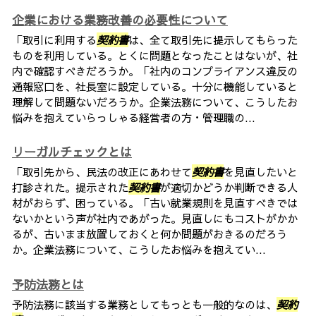
企業における業務改善の必要性について
「取引に利用する
契約書
は、全て取引先に提示してもらった
ものを利用している。とくに問題となったことはないが、社
内で確認すべきだろうか。「社内のコンプライアンス違反の
通報窓口を、社長室に設定している。十分に機能していると
理解して問題ないだろうか。企業法務について、こうしたお
悩みを抱えていらっしゃる経営者の方・管理職の...
リーガルチェックとは
「取引先から、民法の改正にあわせて
契約書
を見直したいと
打診された。提示された
契約書
が適切かどうか判断できる人
材がおらず、困っている。「古い就業規則を見直すべきでは
ないかという声が社内であがった。見直しにもコストがかか
るが、古いまま放置しておくと何か問題がおきるのだろう
か。企業法務について、こうしたお悩みを抱えてい...
予防法務とは
予防法務に該当する業務としてもっとも一般的なのは、
契約