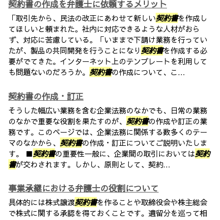
契約書の作成を弁護士に依頼するメリット
「取引先から、民法の改正にあわせて新しい
契約書
を作成し
てほしいと頼まれた。社内に対応できるような人材がおら
ず、対応に苦慮している。「いままで下請け業務を行ってい
たが、製品の共同開発を行うことになり
契約書
を作成する必
要がでてきた。インターネット上のテンプレートを利用して
も問題ないのだろうか。
契約書
の作成について、こ...
契約書の作成・訂正
そうした幅広い業務を含む企業法務のなかでも、日常の業務
のなかで重要な役割を果たすのが、
契約書
の作成や訂正の業
務です。このページでは、企業法務に関係する数多くのテー
マのなかから、
契約書
の作成・訂正についてご説明いたしま
す。 ■
契約書
の重要性一般に、企業間の取引においては
契約
書
が交わされます。しかし、原則として、契約...
事業承継における弁護士の役割について
具体的には株式譲渡
契約書
を作ることや取締役会や株主総会
で株式に関する承認を得ておくことです。遺留分を巡って相