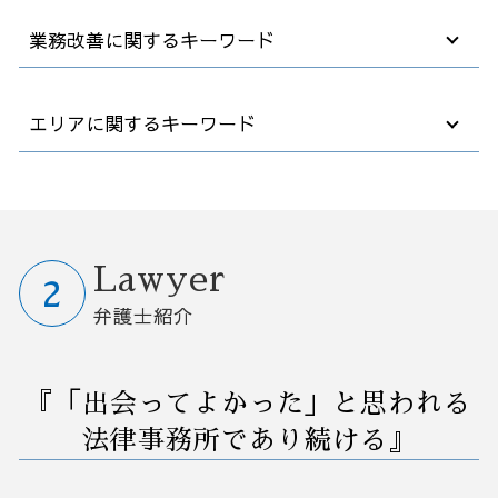
カスタマー ハラスメント
デューデリジェンス m&a
不動産 破産
退職 法律
業務改善に関するキーワード
弁護士 契約書 リーガルチェック
m&a デメリット
借金 債務整理 悩み 相談
法律事務所 債権回収
退職 事前
事業承継 メリット デメリット
破産 保証人
法人 訴訟
弁護士 契約
m&a 費用
破産 債務
人事 解雇
業務改善 プロジェクト 進め方
エリアに関するキーワード
売掛金 時効
事業承継 後継者
債務者 破産
会社 解雇 条件
営業事務 業務改善
退職 規則
m&a とは
任意整理 住宅ローン
紛争 訴訟 対応
業務改善 失敗
カスタマーハラスメント 対応
買収 会社
自己破産 裁判所
企業 紛争
自動化 業務改善
リーガルチェック 弁護士相談 群馬県
契約書 作成
m&a 事業譲渡
借金 債務整理 事務所
訴訟 民事
業務 削減
事業承継 弁護士相談 群馬県
業務委託 契約書
後継者がいない会社
自己破産 法律相談
労働審判 訴訟
業務 プロセス 改善
債務整理 弁護士相談 栃木県
労働 契約書
会社 買収 金額
債務整理 官報 期間
解雇 裁判
業務フロー 改善
業務改善 弁護士相談 茨城県
Lawyer
企業法務 コンプライアンス
事業承継 対策
破産 会社
会社 解雇 通告
コンサル 経営改善
事業承継 弁護士相談 さいたま市
弁護士紹介
m&a 子会社
任意整理 支払い 遅れ
労働審判 申し立て
中小企業 業務改善
業務改善 弁護士相談 埼玉県
中小企業 買収
破産 個人事業主
解雇 リスク
業務改善 問題 課題
予防法務 弁護士相談 埼玉県
企業 買収方法
社長 自己破産
会社 解雇
業務環境 改善
事業承継 弁護士相談 大宮区
『「出会ってよかった」と思われる
企業 破産
セクハラ 相談
コスト削減 業務改善
業務改善 弁護士相談 大宮区
破産後の生活
解雇 不当
早期経営改善計画 契約書
M&A 弁護士相談 群馬県
法律事務所であり続ける』
自己破産費用 払えない
債権回収 会社 取立て
業務改善 生産性 向上
債務整理 弁護士相談 さいたま市
欠勤 解雇
早期 経営 改善計画
予防法務 弁護士相談 大宮区