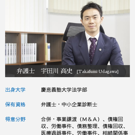
債権 売掛金
早期経営改善計画 金融機関
業務改善 弁護士相談 栃木県
解雇 通告 期間
効率 改善
予防法務 弁護士相談 栃木県
破産 弁護士相談 栃木県
リーガルチェック 弁護士相談 大宮区
債務整理 弁護士相談 茨城県
破産 弁護士相談 茨城県
破産 弁護士相談 大宮区
リーガルチェック 弁護士相談 さいたま市
弁護士 宇田川 高史
[Takafumi Udagawa]
出身大学
慶應義塾大学法学部
保有資格
弁護士・中小企業診断士
得意分野
合併・事業譲渡（Ｍ＆Ａ）、債権回
収、労働事件、債務整理、債権回収、
医療過誤事件、労働事件、相続関係事