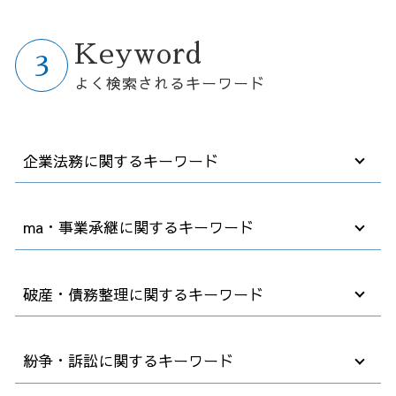
Keyword
よく検索されるキーワード
企業法務に関するキーワード
高年齢者雇用安定法 2025年
ma・事業承継に関するキーワード
就業規則 変更
ハラスメント 弊害
顧問弁護士 社員の相談
m&a 流れ
破産・債務整理に関するキーワード
労働条件 明示ルール
m&a 法律
契約書 訂正
m&a 会社法
職場 ハラスメント
事業譲渡 手続き
法人破産 デメリット
紛争・訴訟に関するキーワード
企業法務 戦略法務
合併 m&a
任意整理 クレジットカード
テレワーク 就業規則
秘密保持契約書 nda
破産法 自己破産