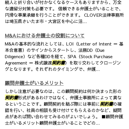
続人と折り合いが付かなくなるケースもありますから、万全
な遺留分対策も必要です。 信頼できる弁護士がいることで、
円滑な事業承継を行うことができます。 CLOVER法律事務所
は埼玉県さいたま市・大宮区を中心に活...
M&Aにおける弁護士の役割について
M&Aの基本的な流れとしては、LOI（Letter of Intent ＝ 基
本合意書）のサインからスタートし、法務DD（Due
Diligence）など各種DDを経て、SPA（Stock Purchase
Agreement ＝ 株式譲渡
契約書
）を取り交わしてクロージン
グとなります。それぞれのタイミングで、弁護...
顧問弁護士がいるメリット
しかし注意が必要なのは、この顧問契約は何か決まった形の
契約書
形式があるわけではなく、弁護士事務所によって異な
るということです。顧問契約を結ぶ際には事前に
契約書
の確
認を行い、社員の相談も受け付けてもらえるのかなど、疑問
点があれば問い合わせてみるのがよいでしょう。 ■顧問弁護
士がいるメリット顧問弁護士がいることでどの...