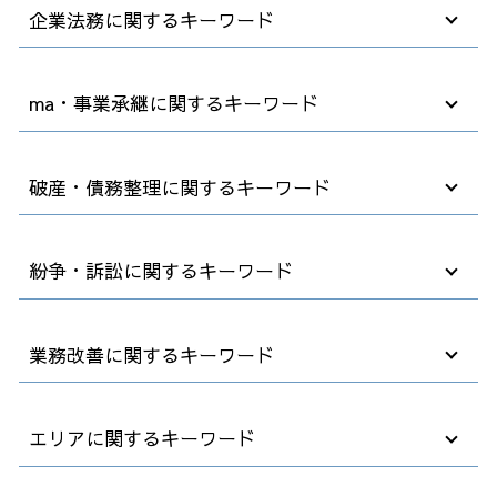
企業法務に関するキーワード
パワハラ 加害者 退職勧奨
ma・事業承継に関するキーワード
パワハラ 対策
採用 コンプライアンス
セクハラ 処分
事業承継 後継者
破産・債務整理に関するキーワード
就業規則 不利益変更
事業譲渡 手続き
弁護士 契約
m&a デメリット
退職 事前
m&a 法律
不動産 破産
紛争・訴訟に関するキーワード
ハラスメント 弊害
コンサル m&a
借金 債務整理 事務所
契約書の確認
m&a 子会社
企業 破産
会社 顧問弁護士
企業 買収方法
自己破産費用 払えない
欠勤 解雇
業務改善に関するキーワード
カスタマーハラスメント とは
m&a 株式 譲渡
任意整理 住宅ローン
懲戒解雇 処分
契約書 作成
m&a 会社法
任意整理 クレジットカード
解雇 裁判
労働条件 明示ルール
買収 会社
借金 債務整理 悩み 相談
商標 訴訟
業務環境 改善
エリアに関するキーワード
企業法務 顧問弁護士
m&a 流れ
社長 自己破産
企業 紛争
コスト削減 業務改善
退職 人事 相談
m&a 事業譲渡
破産 個人事業主
雇用 解雇
業務改善 生産性 向上
売掛金 時効
事業譲渡 会社分割 違い