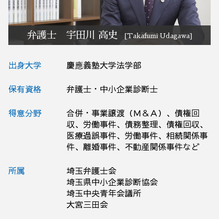
破産 弁護士相談 群馬県
事業承継 弁護士相談 群馬県
弁護士 宇田川 高史
[Takafumi Udagawa]
出身大学
慶應義塾大学法学部
保有資格
弁護士・中小企業診断士
得意分野
合併・事業譲渡（Ｍ＆Ａ）、債権回
収、労働事件、債務整理、債権回収、
医療過誤事件、労働事件、相続関係事
件、離婚事件、不動産関係事件など
所属
埼玉弁護士会
埼玉県中小企業診断協会
埼玉中央青年会議所
大宮三田会