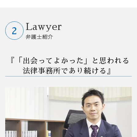
自己破産 退職金
セクハラ 相談
早期経営改善計画 契約書
予防法務 弁護士相談 栃木県
法律事務所 顧問
デューデリジェンス m&a
破産 会社
解雇 方法
早期経営改善計画 金融機関
予防法務 弁護士相談 茨城県
業務委託 契約書
中小企業 跡継ぎ
法人破産 デメリット
企業間 訴訟
業務改善 失敗
リーガルチェック 弁護士相談 群馬県
顧問弁護士 企業
会社 買収 金額
破産 保証人
解雇 不当
業務 削減
債務整理 弁護士相談 さいたま市
Lawyer
弁護士 顧問契約 メリット
m&a 費用
債務整理 官報 期間
訴訟 民事
業務フロー 改善
業務改善 弁護士相談 埼玉県
弁護士紹介
後継者がいない会社
任意整理 支払い 遅れ
会社 解雇 条件
早期 経営 改善計画
債務整理 弁護士相談 茨城県
企業 合併 買収
債務者 破産
法人 訴訟
効率 改善
事業承継 弁護士相談 埼玉県
合併 m&a
自己破産 法律相談
人事 解雇
業務改善 問題 課題
M&A 弁護士相談 さいたま市
『「出会ってよかった」と思われる
自己破産 裁判所
債務不履行 時効
業務改善 プロジェクト 進め方
リーガルチェック 弁護士相談 栃木県
破産後の生活
労働審判 とは
自動化 業務改善
破産 弁護士相談 栃木県
法律事務所であり続ける』
破産 債務
不良債権 回収
中小企業 業務改善
リーガルチェック 弁護士相談 埼玉県
会社 解雇 通告
営業事務 業務改善
事業承継 弁護士相談 茨城県
パワハラ 退職
業務 プロセス 改善
予防法務 弁護士相談 さいたま市
紛争予防 顧問弁護士
コンサル 経営改善
M&A 弁護士相談 群馬県
予防法務 弁護士相談 大宮区
業務改善 弁護士相談 さいたま市
M&A 弁護士相談 埼玉県
業務改善 弁護士相談 大宮区