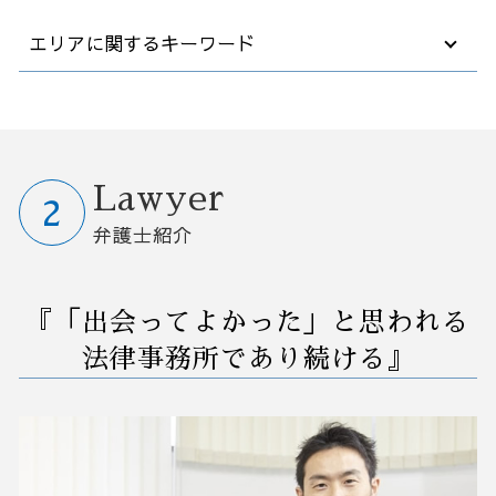
顧問弁護士 社員の相談
m&a 事業譲渡
破産 会社
債務不履行 時効
早期経営改善計画 契約書
エリアに関するキーワード
労働 契約書
中小企業 買収
債務整理 官報 期間
債務不履行 損害賠償
業務改善 問題 課題
顧問弁護士 企業
m&a 子会社
破産 個人事業主
企業 紛争
コンサル 経営改善
弁護士 顧問契約 メリット
m&a 流れ
企業 破産
欠勤 解雇
自動化 業務改善
破産 弁護士相談 群馬県
ハラスメント 規制法
m&a 費用
破産法 自己破産
労働審判 申し立て
早期 経営 改善計画
債務整理 弁護士相談 大宮区
債権回収 時効
買収 会社
破産 保証人
解雇 不当
業務改善 失敗
訴訟 紛争 弁護士相談 さいたま市
退職 規則
事業承継 メリット デメリット
任意整理 支払い 遅れ
解雇 取り消し
効率 改善
事業承継 弁護士相談 大宮区
Lawyer
カスタマーハラスメント 対応
m&a 株式 譲渡
不動産 破産
解雇 通告 期間
早期経営改善計画 金融機関
債務整理 弁護士相談 茨城県
弁護士紹介
デューデリジェンス m&a
自己破産費用 払えない
退職 法律
業務 プロセス 改善
業務改善 弁護士相談 埼玉県
m&a デメリット
自己破産 退職金
債権回収 会社 取立て
業務改善 プロジェクト 進め方
破産 弁護士相談 埼玉県
事業譲渡 会社分割 違い
破産後の生活
労働審判 とは
業務改善 生産性 向上
M&A 弁護士相談 群馬県
『「出会ってよかった」と思われる
自己破産 法律相談
労働審判 訴訟
コスト削減 業務改善
M&A 弁護士相談 茨城県
社長 自己破産
人事 解雇
業務 削減
訴訟 紛争 弁護士相談 大宮区
法律事務所であり続ける』
任意整理 クレジットカード
不良債権 回収
中小企業 業務改善
リーガルチェック 弁護士相談 群馬県
企業間 訴訟
業務フロー 改善
事業承継 弁護士相談 栃木県
裁判所 労働審判
業務環境 改善
業務改善 弁護士相談 群馬県
解雇 方法
営業事務 業務改善
予防法務 弁護士相談 埼玉県
業務改善 弁護士相談 茨城県