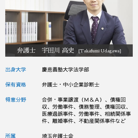
M&A 弁護士相談 埼玉県
破産 弁護士相談 栃木県
リーガルチェック 弁護士相談 栃木県
リーガルチェック 弁護士相談 大宮区
リーガルチェック 弁護士相談 埼玉県
弁護士 宇田川 高史
[Takafumi Udagawa]
出身大学
慶應義塾大学法学部
保有資格
弁護士・中小企業診断士
得意分野
合併・事業譲渡（Ｍ＆Ａ）、債権回
収、労働事件、債務整理、債権回収、
医療過誤事件、労働事件、相続関係事
件、離婚事件、不動産関係事件など
所属
埼玉弁護士会