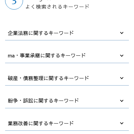
よく検索されるキーワード
企業法務に関するキーワード
法務 コンプライアンス
ma・事業承継に関するキーワード
企業法務 戦略法務
顧問弁護士 契約
弁護士 契約
m&a 会社法
破産・債務整理に関するキーワード
パワハラ 対策
後継者がいない会社
就業規則 不利益変更
m&a メリット
業務委託 契約書
会社分割 事業譲渡
法人破産 デメリット
紛争・訴訟に関するキーワード
企業法務 顧問弁護士
合併 m&a
借金 債務整理 悩み 相談
職場 ハラスメント
事業承継 中小企業
任意整理 住宅ローン
高年齢者雇用安定法 2025年
m&a とは
破産 債務
会社 解雇 条件
業務改善に関するキーワード
退職 事前
中小企業 跡継ぎ
債務者 破産
雇用 解雇
顧問弁護士とは
m&a 法律
自己破産 裁判所
紛争予防 顧問弁護士