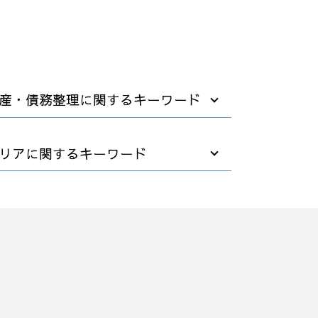
産・債務整理に関するキーワード
任意整理 住宅ローン
リアに関するキーワード
任意整理 支払い 遅れ
破産 保証人
自己破産費用 払えない
債務整理 弁護士相談 群馬県
自己破産 裁判所
リーガルチェック 弁護士相談 埼玉県
債務者 破産
債務整理 弁護士相談 栃木県
破産 債務
M&A 弁護士相談 群馬県
不動産 破産
M&A 弁護士相談 さいたま市
自己破産 退職金
訴訟 紛争 弁護士相談 群馬県
借金 債務整理 事務所
業務改善 弁護士相談 茨城県
破産後の生活
リーガルチェック 弁護士相談 茨城県