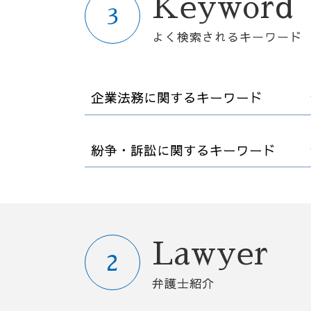
Keyword
よく検索されるキーワード
企業法務に関するキーワード
弁護士 契約書 リーガルチェック
紛争・訴訟に関するキーワード
債権回収 時効
ハラスメント 規制法
弁護士 顧問契約 メリット
解雇 方法
退職 規則
懲戒解雇 処分
カスタマー ハラスメント
セクハラ 相談
売掛金 時効
債務不履行 時効
Lawyer
企業法務 戦略法務
債権回収 会社 取立て
顧問弁護士とは
債務不履行 損害賠償
弁護士紹介
労働条件 明示ルール
裁判所 労働審判
カスタマーハラスメント とは
退職 法律