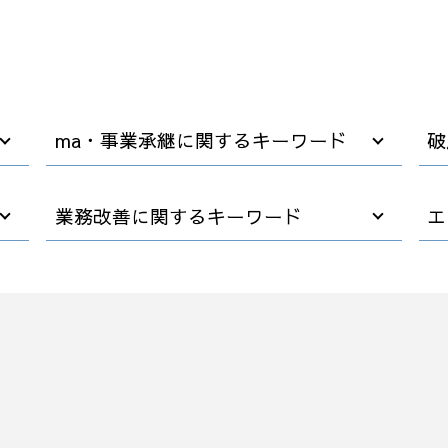
ma・事業承継に関するキーワード
破
企業 合併 買収
業務改善に関するキーワード
エ
会社分割 事業譲渡
合併 m&a
m&a 法律
早期経営改善計画 契約書
事業譲渡 手続き
業務環境 改善
コンサル m&a
業務 プロセス 改善
秘密保持契約書 nda
業務フロー 改善
m&a デメリット
業務改善 プロジェクト 進め方
m&a メリット デメリット
業務改善 失敗
中小企業 跡継ぎ
業務 削減
会社 買収 金額
中小企業 業務改善