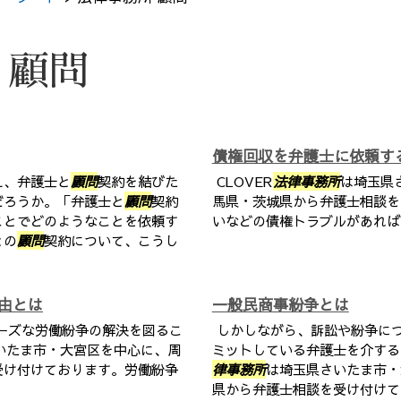
 顧問
債権回収を弁護士に依頼す
え、弁護士と
顧問
契約を結びた
CLOVER
法律事務所
は埼玉県
だろうか。「弁護士と
顧問
契約
馬県・茨城県から弁護士相談を
ことでどのようなことを依頼す
いなどの債権トラブルがあれば
との
顧問
契約について、こうし
由とは
一般民商事紛争とは
ーズな労働紛争の解決を図るこ
しかしながら、訴訟や紛争に
いたま市・大宮区を中心に、周
ミットしている弁護士を介する
受け付けております。労働紛争
律事務所
は埼玉県さいたま市・
県から弁護士相談を受け付けて