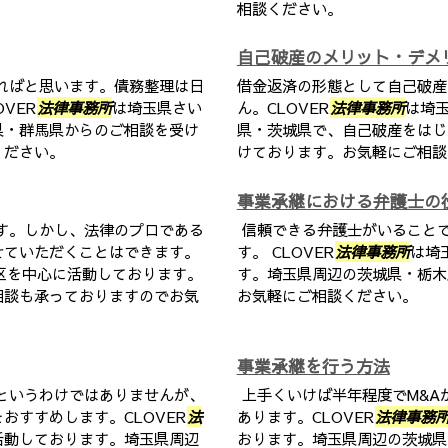
相談ください。
自己破産のメリット・デメ
ればと思います。債務整理は日
借金返済の形態として自己破産
VER
法律事務所
は埼玉県さい
ん。CLOVER
法律事務所
は埼
県・群馬県からのご相談を受け
県・茨城県で、自己破産をはじ
ください。
けております。お気軽にご相談
事業承継における弁護士の
す。しかし、法律のプロである
信頼できる弁護士がいること
せていただくことはできます。
す。 CLOVER
法律事務所
は埼
区を中心に活動しております。
す。埼玉県周辺の茨城県・栃木
相談も承っておりますのでお気
お気軽にご相談ください。
事業承継を行う方法
というわけではありませんが、
上手くいけば半年程度でM&A
おすすめします。CLOVER
法
あります。CLOVER
法律事務
活動しております。埼玉県周辺
おります。埼玉県周辺の茨城県