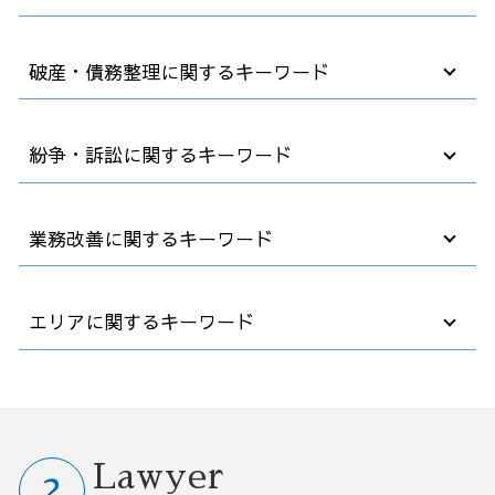
契約書 作成
退職 事前
合併 m&a
破産・債務整理に関するキーワード
法律事務所 顧問
m&a 流れ
顧問弁護士 企業
買収 会社
会社 顧問弁護士
m&a 会社法
破産 個人事業主
紛争・訴訟に関するキーワード
カスタマーハラスメント とは
事業譲渡 手続き
自己破産 法律相談
弁護士 顧問契約 メリット
デューデリジェンス m&a
社長 自己破産
中小企業 法務
秘密保持契約書 nda
借金 債務整理 悩み 相談
解雇 不当
業務改善に関するキーワード
契約書の確認
m&a 事業譲渡
破産後の生活
解雇 リスク
弁護士 契約
m&a 法律
破産 会社
紛争 訴訟 対応
カスタマー ハラスメント
m&a メリット デメリット
破産法 自己破産
欠勤 解雇
自動化 業務改善
エリアに関するキーワード
業務委託 契約書
m&a とは
不動産 破産
会社 嫌がらせ
業務改善 問題 課題
弁護士 契約書 リーガルチェック
事業譲渡 会社分割 違い
任意整理 支払い 遅れ
会社 解雇 通告
業務改善 プロジェクト 進め方
売掛金 時効
m&a 株式 譲渡
自己破産費用 払えない
セクハラ 相談
コンサル 経営改善
M&A 弁護士相談 大宮区
パワハラ 対策
m&a 子会社
企業 破産
解雇 通告 期間
効率 改善
破産 弁護士相談 さいたま市
顧問弁護士 社員の相談
後継者がいない会社
債務整理 官報 期間
訴訟 民事
コスト削減 業務改善
債務整理 弁護士相談 茨城県
企業法務 臨床法務
m&a 費用
破産 債務
法人 訴訟
中小企業 業務改善
リーガルチェック 弁護士相談 茨城県
Lawyer
高年齢者雇用安定法 2025年
会社 買収 金額
法人破産 デメリット
雇用 解雇
早期 経営 改善計画
リーガルチェック 弁護士相談 さいたま市