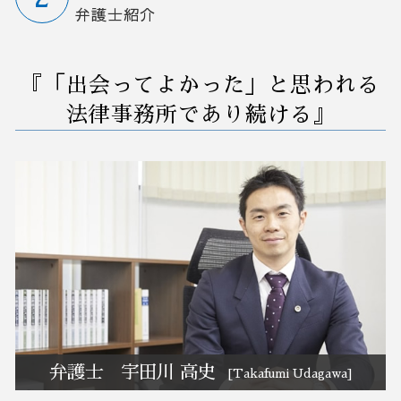
弁護士紹介
m&a メリット
自己破産 裁判所
債務不履行 時効
業務 削減
M&A 弁護士相談 さいたま市
事業承継 後継者
自己破産 退職金
解雇 方法
業務フロー 改善
リーガルチェック 弁護士相談 大宮区
m&a デメリット
破産 保証人
債権 売掛金
業務 プロセス 改善
業務改善 弁護士相談 大宮区
『「出会ってよかった」と思われる
借金 債務整理 事務所
労働審判 とは
営業事務 業務改善
債務整理 弁護士相談 さいたま市
任意整理 クレジットカード
パワハラ 退職
業務環境 改善
破産 弁護士相談 埼玉県
法律事務所であり続ける』
債務者 破産
債権回収 会社 取立て
早期経営改善計画 契約書
破産 弁護士相談 群馬県
解雇 取り消し
業務改善 生産性 向上
事業承継 弁護士相談 茨城県
懲戒解雇 処分
早期経営改善計画 金融機関
業務改善 弁護士相談 群馬県
懲戒解雇 裁判
業務改善 失敗
債務整理 弁護士相談 埼玉県
業務改善 弁護士相談 埼玉県
事業承継 弁護士相談 群馬県
訴訟 紛争 弁護士相談 群馬県
M&A 弁護士相談 埼玉県
債務整理 弁護士相談 群馬県
事業承継 弁護士相談 さいたま市
弁護士 宇田川 高史
[Takafumi Udagawa]